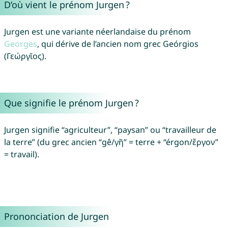
D’où vient le prénom Jurgen ?
Jurgen est une variante néerlandaise du prénom
Georges
, qui dérive de l’ancien nom grec Geórgios
(Γεώργῐος).
Que signifie le prénom Jurgen ?
Jurgen signifie “agriculteur”, “paysan” ou “travailleur de
la terre” (du grec ancien “gê/γῆ” = terre + “érgon/ἔργον”
= travail).
Prononciation de Jurgen