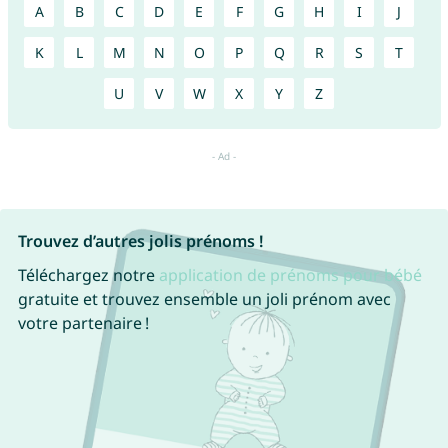
A
B
C
D
E
F
G
H
I
J
K
L
M
N
O
P
Q
R
S
T
U
V
W
X
Y
Z
Trouvez d’autres jolis prénoms !
Téléchargez notre
application de prénoms pour bébé
gratuite et trouvez ensemble un joli prénom avec
votre partenaire !