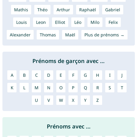
Mathis
Théo
Arthur
Raphaël
Gabriel
Louis
Leon
Elliot
Léo
Milo
Felix
Alexander
Thomas
Maël
Plus de prénoms →
Prénoms de garçon avec ...
A
B
C
D
E
F
G
H
I
J
K
L
M
N
O
P
Q
R
S
T
U
V
W
X
Y
Z
Prénoms avec ...