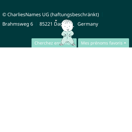
© CharliesNames UG (haftungsbeschränkt)
Brahmsweg 6
85221 Dachau
Germany
Cherchez ensemble
Mes prénoms favoris