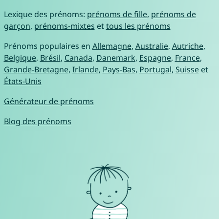
Lexique des prénoms:
prénoms de fille
,
prénoms de
garçon
,
prénoms-mixtes
et
tous les prénoms
Prénoms populaires en
Allemagne
,
Australie
,
Autriche
,
Belgique
,
Brésil
,
Canada
,
Danemark
,
Espagne
,
France
,
Grande-Bretagne
,
Irlande
,
Pays-Bas
,
Portugal
,
Suisse
et
États-Unis
Générateur de prénoms
Blog des prénoms