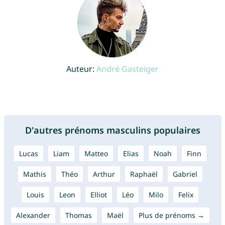
Auteur:
André Gasteiger
D'autres prénoms masculins populaires
Lucas
Liam
Matteo
Elias
Noah
Finn
Mathis
Théo
Arthur
Raphaël
Gabriel
Louis
Leon
Elliot
Léo
Milo
Felix
Alexander
Thomas
Maël
Plus de prénoms →