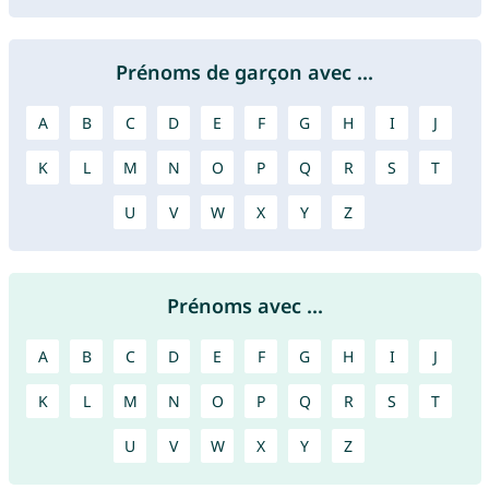
Prénoms de garçon avec ...
A
B
C
D
E
F
G
H
I
J
K
L
M
N
O
P
Q
R
S
T
U
V
W
X
Y
Z
Prénoms avec ...
A
B
C
D
E
F
G
H
I
J
K
L
M
N
O
P
Q
R
S
T
U
V
W
X
Y
Z