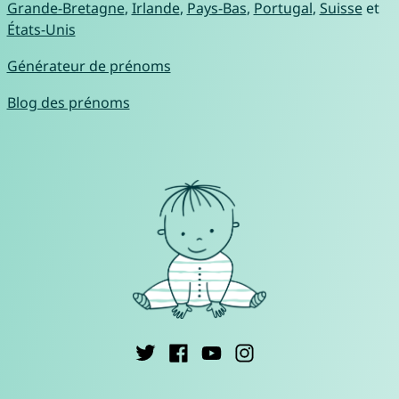
Grande-Bretagne
,
Irlande
,
Pays-Bas
,
Portugal
,
Suisse
et
États-Unis
Générateur de prénoms
Blog des prénoms