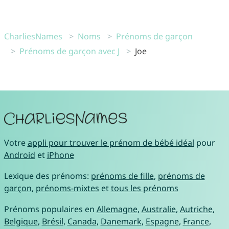
CharliesNames
Noms
Prénoms de garçon
Prénoms de garçon avec J
Joe
Votre
appli pour trouver le prénom de bébé idéal
pour
Android
et
iPhone
Lexique des prénoms:
prénoms de fille
,
prénoms de
garçon
,
prénoms-mixtes
et
tous les prénoms
Prénoms populaires en
Allemagne
,
Australie
,
Autriche
,
Belgique
,
Brésil
,
Canada
,
Danemark
,
Espagne
,
France
,