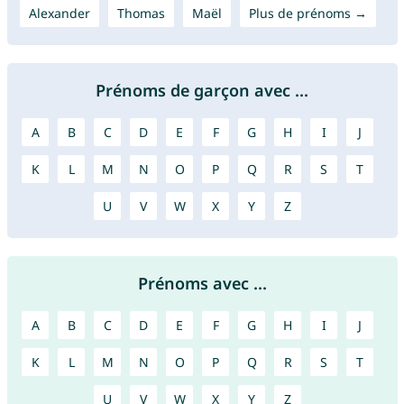
Alexander
Thomas
Maël
Plus de prénoms →
Prénoms de garçon avec ...
A
B
C
D
E
F
G
H
I
J
K
L
M
N
O
P
Q
R
S
T
U
V
W
X
Y
Z
Prénoms avec ...
A
B
C
D
E
F
G
H
I
J
K
L
M
N
O
P
Q
R
S
T
U
V
W
X
Y
Z