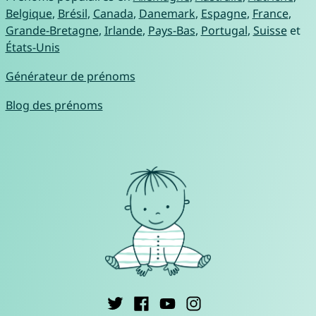
Belgique
,
Brésil
,
Canada
,
Danemark
,
Espagne
,
France
,
Grande-Bretagne
,
Irlande
,
Pays-Bas
,
Portugal
,
Suisse
et
États-Unis
Générateur de prénoms
Blog des prénoms