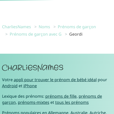
CharliesNames
Noms
Prénoms de garçon
Prénoms de garçon avec G
Geordi
Votre
appli pour trouver le prénom de bébé idéal
pour
Android
et
iPhone
Lexique des prénoms:
prénoms de fille
,
prénoms de
garçon
,
prénoms-mixtes
et
tous les prénoms
Prénoms populaires en
Allemagne
,
Australie
,
Autriche
,