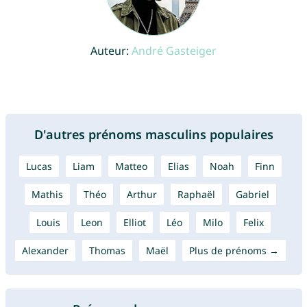
Auteur:
André Gasteiger
D'autres prénoms masculins populaires
Lucas
Liam
Matteo
Elias
Noah
Finn
Mathis
Théo
Arthur
Raphaël
Gabriel
Louis
Leon
Elliot
Léo
Milo
Felix
Alexander
Thomas
Maël
Plus de prénoms →