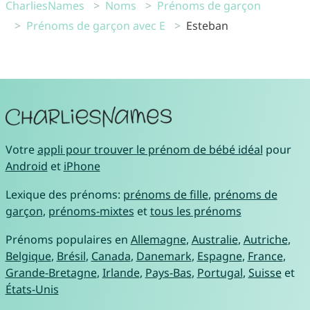
CharliesNames
Noms
Prénoms de garçon
Prénoms de garçon avec E
Esteban
Votre
appli pour trouver le prénom de bébé idéal
pour
Android
et
iPhone
Lexique des prénoms:
prénoms de fille
,
prénoms de
garçon
,
prénoms-mixtes
et
tous les prénoms
Prénoms populaires en
Allemagne
,
Australie
,
Autriche
,
Belgique
,
Brésil
,
Canada
,
Danemark
,
Espagne
,
France
,
Grande-Bretagne
,
Irlande
,
Pays-Bas
,
Portugal
,
Suisse
et
États-Unis