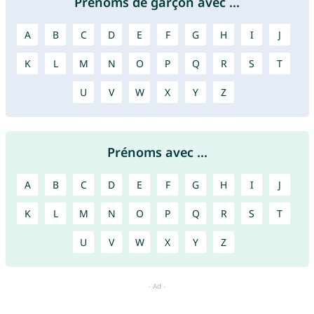
Prénoms de garçon avec ...
A
B
C
D
E
F
G
H
I
J
K
L
M
N
O
P
Q
R
S
T
U
V
W
X
Y
Z
Prénoms avec ...
A
B
C
D
E
F
G
H
I
J
K
L
M
N
O
P
Q
R
S
T
U
V
W
X
Y
Z