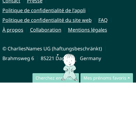
Contact
Presse
Politique de confidentialité de l'appli
Politique de confidentialité du site web
FAQ
À propos
Collaboration
Mentions légales
© CharliesNames UG (haftungsbeschränkt)
Brahmsweg 6
85221 Dachau
Germany
Cherchez ensemble
Mes prénoms favoris