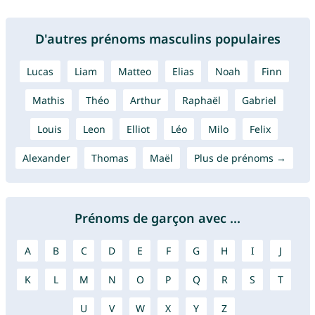
D'autres prénoms masculins populaires
Lucas
Liam
Matteo
Elias
Noah
Finn
Mathis
Théo
Arthur
Raphaël
Gabriel
Louis
Leon
Elliot
Léo
Milo
Felix
Alexander
Thomas
Maël
Plus de prénoms →
Prénoms de garçon avec ...
A
B
C
D
E
F
G
H
I
J
K
L
M
N
O
P
Q
R
S
T
U
V
W
X
Y
Z