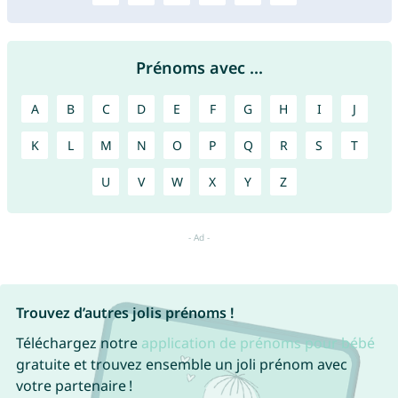
Prénoms avec ...
A
B
C
D
E
F
G
H
I
J
K
L
M
N
O
P
Q
R
S
T
U
V
W
X
Y
Z
Trouvez d’autres jolis prénoms !
Téléchargez notre
application de prénoms pour bébé
gratuite et trouvez ensemble un joli prénom avec
votre partenaire !