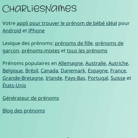
Votre
appli pour trouver le prénom de bébé idéal
pour
Android
et
iPhone
Lexique des prénoms:
prénoms de fille
,
prénoms de
garçon
,
prénoms-mixtes
et
tous les prénoms
Prénoms populaires en
Allemagne
,
Australie
,
Autriche
,
Belgique
,
Brésil
,
Canada
,
Danemark
,
Espagne
,
France
,
Grande-Bretagne
,
Irlande
,
Pays-Bas
,
Portugal
,
Suisse
et
États-Unis
Générateur de prénoms
Blog des prénoms