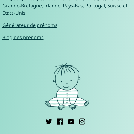
Grande-Bretagne
,
Irlande
,
Pays-Bas
,
Portugal
,
Suisse
et
États-Unis
Générateur de prénoms
Blog des prénoms