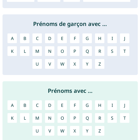
Prénoms de garçon avec ...
A
B
C
D
E
F
G
H
I
J
K
L
M
N
O
P
Q
R
S
T
U
V
W
X
Y
Z
Prénoms avec ...
A
B
C
D
E
F
G
H
I
J
K
L
M
N
O
P
Q
R
S
T
U
V
W
X
Y
Z