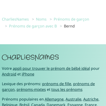
CharliesNames
Noms
Prénoms de garçon
Prénoms de garçon avec B
Bernd
Votre
appli pour trouver le prénom de bébé idéal
pour
Android
et
iPhone
Lexique des prénoms:
prénoms de fille
,
prénoms de
garçon
,
prénoms-mixtes
et
tous les prénoms
Prénoms populaires en
Allemagne
,
Australie
,
Autriche
,
Belgique
,
Brésil
,
Canada
,
Danemark
,
Espagne
,
France
,