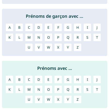
Prénoms de garçon avec ...
A
B
C
D
E
F
G
H
I
J
K
L
M
N
O
P
Q
R
S
T
U
V
W
X
Y
Z
Prénoms avec ...
A
B
C
D
E
F
G
H
I
J
K
L
M
N
O
P
Q
R
S
T
U
V
W
X
Y
Z