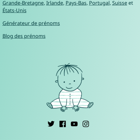
Grande-Bretagne
,
Irlande
,
Pays-Bas
,
Portugal
,
Suisse
et
États-Unis
Générateur de prénoms
Blog des prénoms