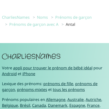
CharliesNames
Noms
Prénoms de garçon
Prénoms de garçon avec A
Antal
Votre
appli pour trouver le prénom de bébé idéal
pour
Android
et
iPhone
Lexique des prénoms:
prénoms de fille
,
prénoms de
garçon
,
prénoms-mixtes
et
tous les prénoms
Prénoms populaires en
Allemagne
,
Australie
,
Autriche
,
Belgique
,
Brésil
,
Canada
,
Danemark
,
Espagne
,
France
,