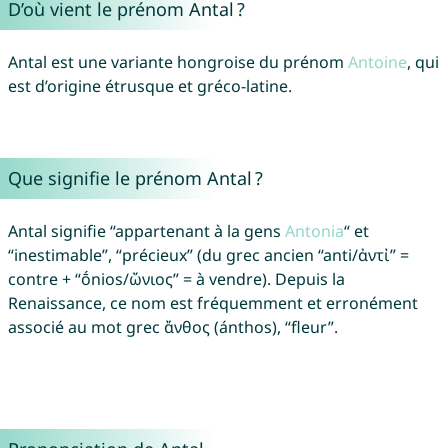
D’où vient le prénom Antal ?
Antal est une variante hongroise du prénom
Antoine
, qui
est d’origine étrusque et gréco-latine.
Que signifie le prénom Antal ?
Antal signifie “appartenant à la gens
Antonia
“ et
“inestimable”, “précieux” (du grec ancien “anti/ἀντἰ” =
contre + “ṓnios/ὤνιος” = à vendre). Depuis la
Renaissance, ce nom est fréquemment et erronément
associé au mot grec ἄνθος (ánthos), “fleur”.