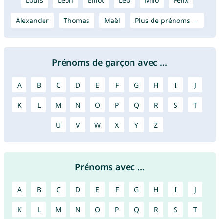
Louis
Leon
Elliot
Léo
Milo
Felix
Alexander
Thomas
Maël
Plus de prénoms →
Prénoms de garçon avec ...
A
B
C
D
E
F
G
H
I
J
K
L
M
N
O
P
Q
R
S
T
U
V
W
X
Y
Z
Prénoms avec ...
A
B
C
D
E
F
G
H
I
J
K
L
M
N
O
P
Q
R
S
T