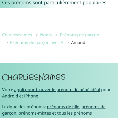
Ces prénoms sont particulièrement populaires
CharliesNames
Noms
Prénoms de garçon
Prénoms de garçon avec A
Amand
Votre
appli pour trouver le prénom de bébé idéal
pour
Android
et
iPhone
Lexique des prénoms:
prénoms de fille
,
prénoms de
garçon
,
prénoms-mixtes
et
tous les prénoms