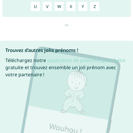
U
V
W
X
Y
Z
Trouvez d’autres jolis prénoms !
Téléchargez notre
application de prénoms pour bébé
gratuite et trouvez ensemble un joli prénom avec
votre partenaire !