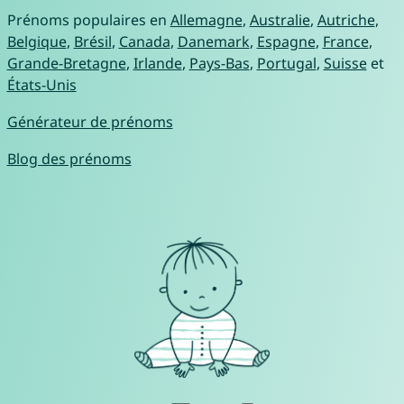
Prénoms populaires en
Allemagne
,
Australie
,
Autriche
,
Belgique
,
Brésil
,
Canada
,
Danemark
,
Espagne
,
France
,
Grande-Bretagne
,
Irlande
,
Pays-Bas
,
Portugal
,
Suisse
et
États-Unis
Générateur de prénoms
Blog des prénoms