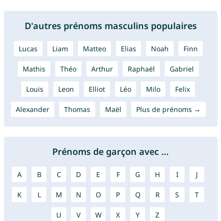
D'autres prénoms masculins populaires
Lucas
Liam
Matteo
Elias
Noah
Finn
Mathis
Théo
Arthur
Raphaël
Gabriel
Louis
Leon
Elliot
Léo
Milo
Felix
Alexander
Thomas
Maël
Plus de prénoms →
Prénoms de garçon avec ...
A
B
C
D
E
F
G
H
I
J
K
L
M
N
O
P
Q
R
S
T
U
V
W
X
Y
Z