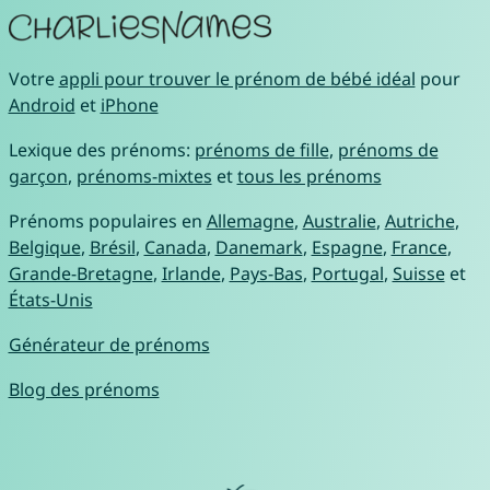
Votre
appli pour trouver le prénom de bébé idéal
pour
Android
et
iPhone
Lexique des prénoms:
prénoms de fille
,
prénoms de
garçon
,
prénoms-mixtes
et
tous les prénoms
Prénoms populaires en
Allemagne
,
Australie
,
Autriche
,
Belgique
,
Brésil
,
Canada
,
Danemark
,
Espagne
,
France
,
Grande-Bretagne
,
Irlande
,
Pays-Bas
,
Portugal
,
Suisse
et
États-Unis
Générateur de prénoms
Blog des prénoms