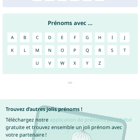
Prénoms avec ...
A
B
C
D
E
F
G
H
I
J
K
L
M
N
O
P
Q
R
S
T
U
V
W
X
Y
Z
Trouvez d’autres jolis prénoms !
Téléchargez notre
application de prénoms pour bébé
gratuite et trouvez ensemble un joli prénom avec
votre partenaire !