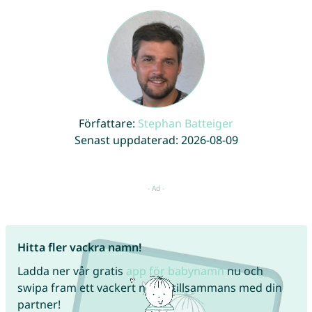
Författare:
Stephan Batteiger
Senast uppdaterad: 2026-08-09
Hitta fler vackra namn!
Ladda ner vår gratis
app för babynamn
nu och
swipa fram ett vackert namn tillsammans med din
partner!