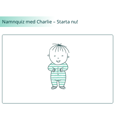
Namnquiz med Charlie – Starta nu!