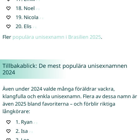
18.
Noel
19.
Nicola
20.
Elis
Fler
populära unisexnamn i Brasilien 2025
.
Tillbakablick: De mest populära unisexnamnen
2024
Även under 2024 valde många föräldrar vackra,
klangfulla och enkla unisexnamn. Flera av dessa namn är
även 2025 bland favoriterna – och förblir riktiga
långkörare:
1.
Ryan
2.
Isa
3.
Leo