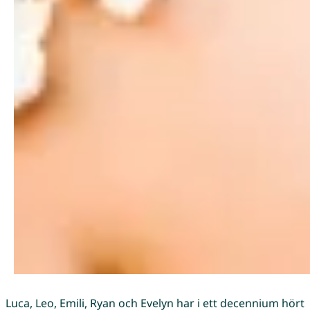
Luca, Leo, Emili, Ryan och Evelyn har i ett decennium hört