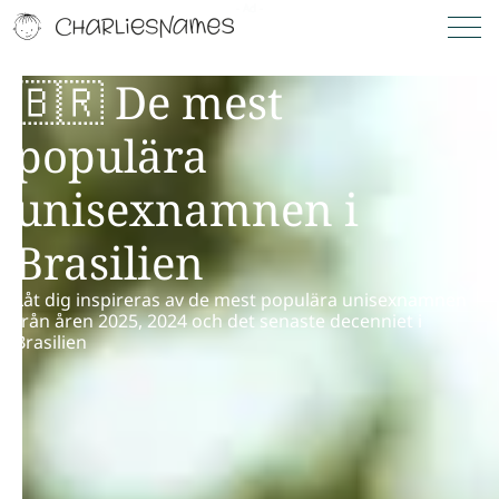
🇧🇷 De mest
populära
unisexnamnen i
Brasilien
Låt dig inspireras av de mest populära unisexnamnen
från åren 2025, 2024 och det senaste decenniet i
Brasilien