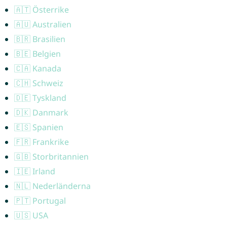
🇦🇹 Österrike
🇦🇺 Australien
🇧🇷 Brasilien
🇧🇪 Belgien
🇨🇦 Kanada
🇨🇭 Schweiz
🇩🇪 Tyskland
🇩🇰 Danmark
🇪🇸 Spanien
🇫🇷 Frankrike
🇬🇧 Storbritannien
🇮🇪 Irland
🇳🇱 Nederländerna
🇵🇹 Portugal
🇺🇸 USA