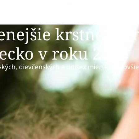
enejšie krstné me
ecko v roku 2025
ských, dievčenských a unisex mien a najnovši