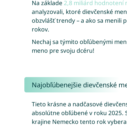
Na základe
2,8 miliárd hodnotení
analyzovali, ktoré dievčenské men
obzvlášť trendy – a ako sa menili 
rokov.
Nechaj sa týmito obľúbenými me
meno pre svoju dcéru!
Najobľúbenejšie dievčenské m
Tieto krásne a nadčasové dievčen
absolútne obľúbené v roku 2025. Sú
krajine Nemecko tento rok vyberali