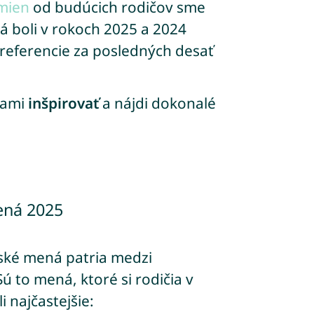
 mien
od budúcich rodičov sme
á boli v rokoch 2025 a 2024
preferencie za posledných desať
nami
inšpirovať
a nájdi dokonalé
ená 2025
ské mená patria medzi
 to mená, ktoré si rodičia v
 najčastejšie: