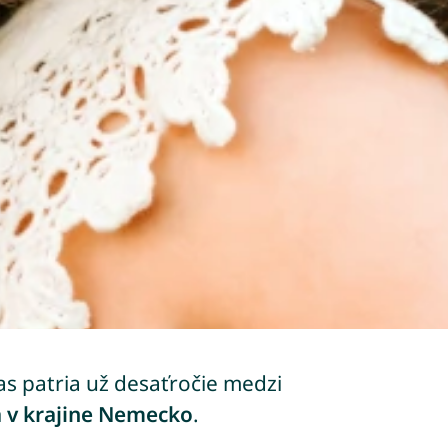
as patria už desaťročie medzi
 v krajine Nemecko
.