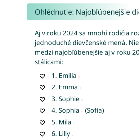
Ohlédnutie: Najobľúbenejšie 
Aj v roku 2024 sa mnohí rodičia ro
jednoduché dievčenské mená. Niek
medzi najobľúbenejšie aj v roku 2
stálicami:
1.
Emilia
2.
Emma
3.
Sophie
4.
Sophia
(Sofia)
5.
Mila
6.
Lilly