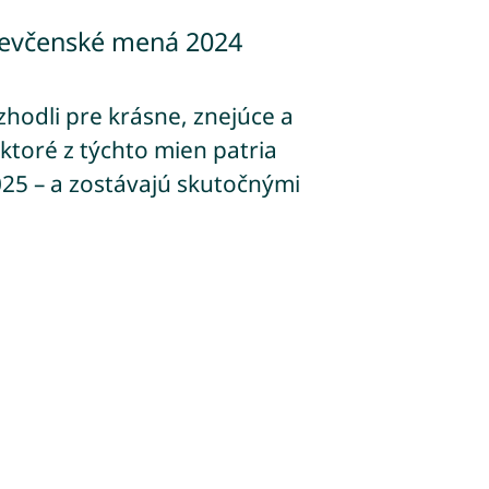
dievčenské mená 2024
zhodli pre krásne, znejúce a
toré z týchto mien patria
025 – a zostávajú skutočnými