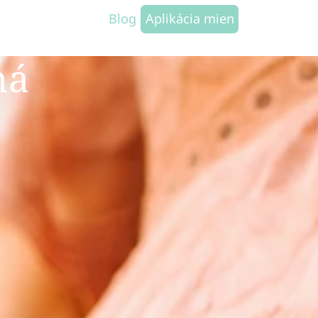
Blog
Aplikácia mien
ná
e