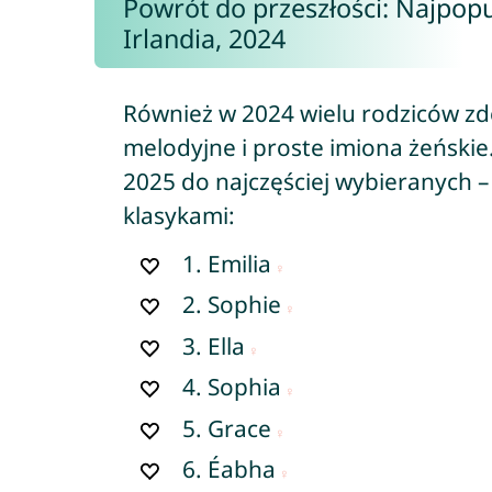
Powrót do przeszłości: Najpopu
Irlandia, 2024
Również w 2024 wielu rodziców zd
melodyjne i proste imiona żeńskie.
2025 do najczęściej wybieranych –
klasykami:
1.
Emilia
2.
Sophie
3.
Ella
4.
Sophia
5.
Grace
6.
Éabha