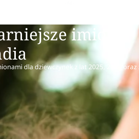
arniejsze imiona
ndia
mionami dla dziewczynek z lat 2025, 2024 oraz 