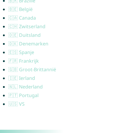
🇧🇷 Brazilië
🇧🇪 België
🇨🇦 Canada
🇨🇭 Zwitserland
🇩🇪 Duitsland
🇩🇰 Denemarken
🇪🇸 Spanje
🇫🇷 Frankrijk
🇬🇧 Groot-Brittannië
🇮🇪 Ierland
🇳🇱 Nederland
🇵🇹 Portugal
🇺🇸 VS