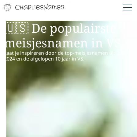
🇺🇸 De populairste
meisjesnamen in VS
Laat je inspireren door de top-meisjesnamen uit 2025,
2024 en de afgelopen 10 jaar in VS.