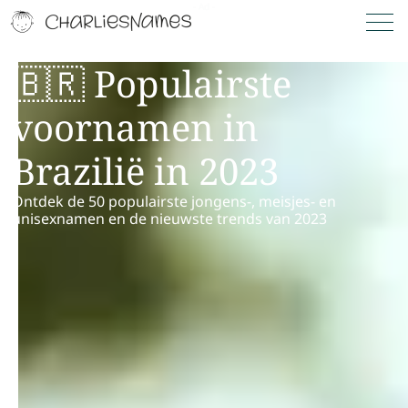
🇧🇷 Populairste
voornamen in
Brazilië in 2023
Ontdek de 50 populairste jongens-, meisjes- en
unisexnamen en de nieuwste trends van 2023