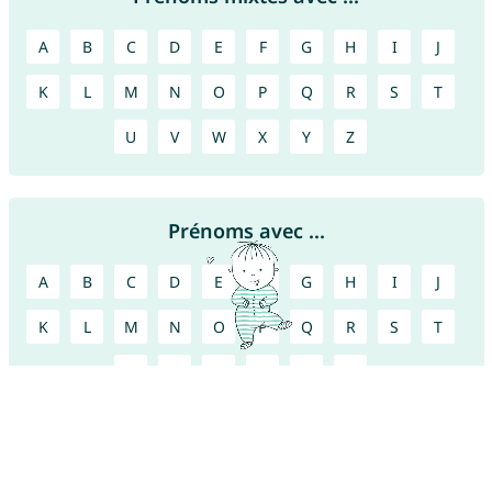
A
B
C
D
E
F
G
H
I
J
K
L
M
N
O
P
Q
R
S
T
U
V
W
X
Y
Z
Prénoms avec ...
A
B
C
D
E
F
G
H
I
J
K
L
M
N
O
P
Q
R
S
T
U
V
W
X
Y
Z