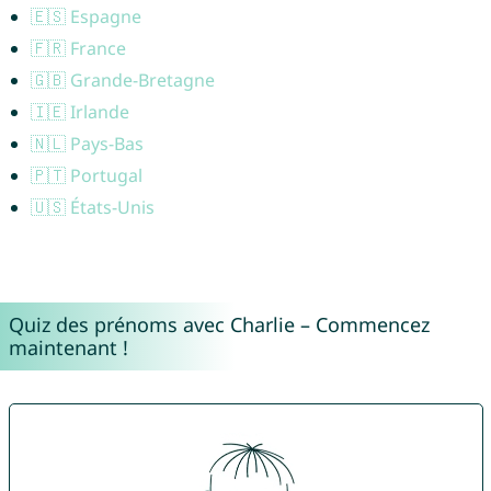
🇪🇸 Espagne
🇫🇷 France
🇬🇧 Grande-Bretagne
🇮🇪 Irlande
🇳🇱 Pays-Bas
🇵🇹 Portugal
🇺🇸 États-Unis
Quiz des prénoms avec Charlie – Commencez
maintenant !