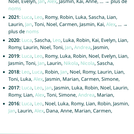
Noel, Evelyn,
Jan
,
Alex
, Jasmin, Kai, Anne, … → plus de
noms
2021
:
Luca
,
Leo
, Romy, Robin, Luka, Sascha, Lian,
Laurin,
Jan
, Toni, Noel, Carmen, Jasmin, Kai,
Alex
, … →
plus de
noms
2020
:
Luca
, Sascha,
Leo
, Luka, Robin, Kai, Evelyn, Lian,
Romy, Laurin, Noel, Toni,
Jan
,
Andrea
, Jasmin,
2019
:
Luca
,
Leo
, Romy, Luka, Robin, Noel, Evelyn, Lian,
Jasmin, Toni,
Jan
, Laurin,
Nikola
,
Nicola
, Sascha,
2018
:
Leo
,
Luca
, Robin,
Jan
, Noel, Romy, Laurin, Lian,
Toni, Luka,
Alex
, Jasmin, Marian, Carmen, Simone,
2017
:
Luca
,
Leo
,
Jan
, Jasmin, Luka, Robin, Noel, Laurin,
Romy, Lian,
Alex
, Toni, Simone,
Andrea
, Marian,
2016
:
Luca
,
Leo
, Noel, Luka, Romy, Lian, Robin, Jasmin,
Jan
, Laurin,
Alex
, Dana, Anne, Marian, Carmen,