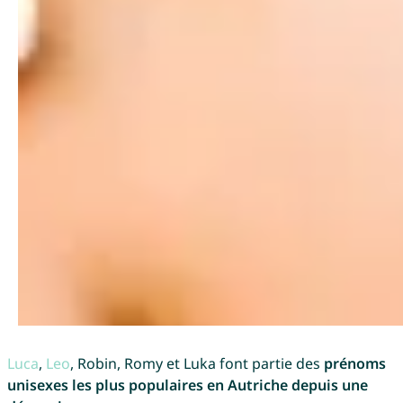
Luca
,
Leo
, Robin, Romy et Luka font partie des
prénoms
unisexes les plus populaires en Autriche depuis une