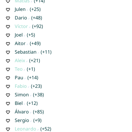
Matias
(+14)
Julen
(+25)
Dario
(+48)
Víctor
(+92)
Joel
(+5)
Aitor
(+49)
Sebastian
(+11)
Aleix
(+21)
Teo
(+1)
Pau
(+14)
Fabio
(+23)
Simon
(+38)
Biel
(+12)
Álvaro
(+85)
Sergio
(+9)
Leonardo
(+52)