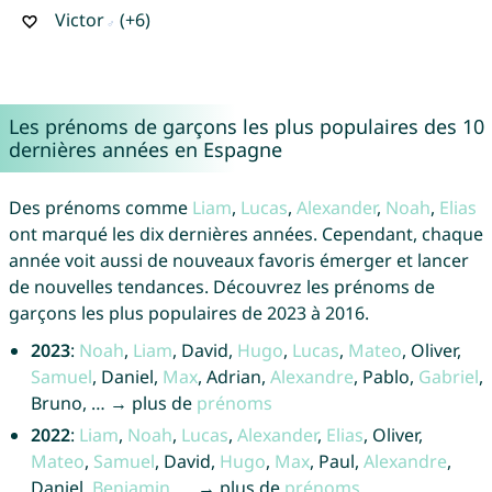
Victor
(+6)
Les prénoms de garçons les plus populaires des 10
dernières années en Espagne
Des prénoms comme
Liam
,
Lucas
,
Alexander
,
Noah
,
Elias
ont marqué les dix dernières années. Cependant, chaque
année voit aussi de nouveaux favoris émerger et lancer
de nouvelles tendances. Découvrez les prénoms de
garçons les plus populaires de 2023 à 2016.
2023
:
Noah
,
Liam
, David,
Hugo
,
Lucas
,
Mateo
, Oliver,
Samuel
, Daniel,
Max
, Adrian,
Alexandre
, Pablo,
Gabriel
,
Bruno, … → plus de
prénoms
2022
:
Liam
,
Noah
,
Lucas
,
Alexander
,
Elias
, Oliver,
Mateo
,
Samuel
, David,
Hugo
,
Max
, Paul,
Alexandre
,
Daniel,
Benjamin
, … → plus de
prénoms