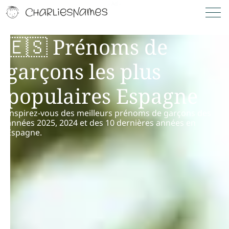
🇪🇸 Prénoms de
garçons les plus
populaires Espagne
Inspirez-vous des meilleurs prénoms de garçons des
années 2025, 2024 et des 10 dernières années en
Espagne.