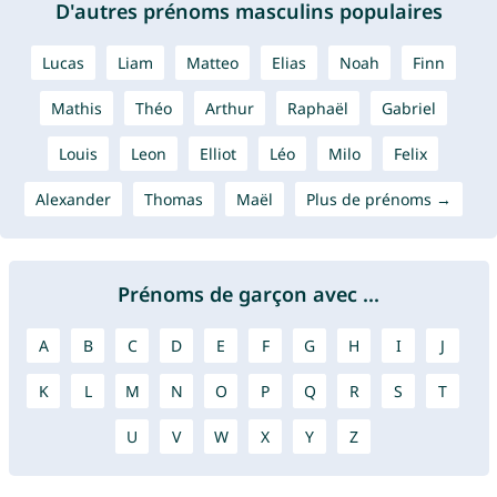
D'autres prénoms masculins populaires
Lucas
Liam
Matteo
Elias
Noah
Finn
Mathis
Théo
Arthur
Raphaël
Gabriel
Louis
Leon
Elliot
Léo
Milo
Felix
Alexander
Thomas
Maël
Plus de prénoms →
Prénoms de garçon avec ...
A
B
C
D
E
F
G
H
I
J
K
L
M
N
O
P
Q
R
S
T
U
V
W
X
Y
Z