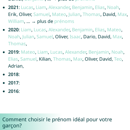
2021
:
Lucas
,
Liam
,
Alexander
,
Benjamin
,
Elias
,
Noah
,
Erik, Oliver,
Samuel
,
Mateo
,
Julian
,
Thomas
, David,
Max
,
William
, … → plus de
prénoms
2020
:
Liam
,
Lucas
,
Alexander
,
Benjamin
,
Elias
,
Mateo
,
Noah
,
Julian
,
Samuel
, Oliver,
Isaac
, Dario, David,
Max
,
Thomas
,
2019
:
Mateo
,
Liam
,
Lucas
,
Alexander
,
Benjamin
,
Noah
,
Elias
,
Samuel
, Kilian,
Thomas
,
Max
, Oliver, David,
Teo
,
Adrian,
2018
:
2017
:
2016
:
Comment choisir le prénom idéal pour votre
garçon?