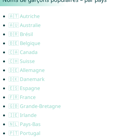
🇦🇹 Autriche
🇦🇺 Australie
🇧🇷 Brésil
🇧🇪 Belgique
🇨🇦 Canada
🇨🇭 Suisse
🇩🇪 Allemagne
🇩🇰 Danemark
🇪🇸 Espagne
🇫🇷 France
🇬🇧 Grande-Bretagne
🇮🇪 Irlande
🇳🇱 Pays-Bas
🇵🇹 Portugal