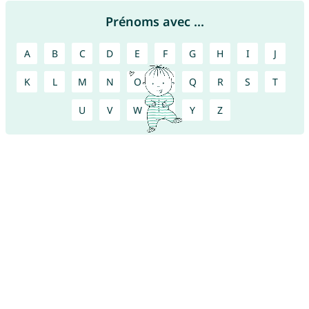
Prénoms avec ...
A
B
C
D
E
F
G
H
I
J
K
L
M
N
O
P
Q
R
S
T
U
V
W
X
Y
Z
Trouvez d’autres jolis prénoms !
Téléchargez notre
application de prénoms pour
bébé
gratuite et trouvez ensemble un joli prénom
avec votre partenaire !