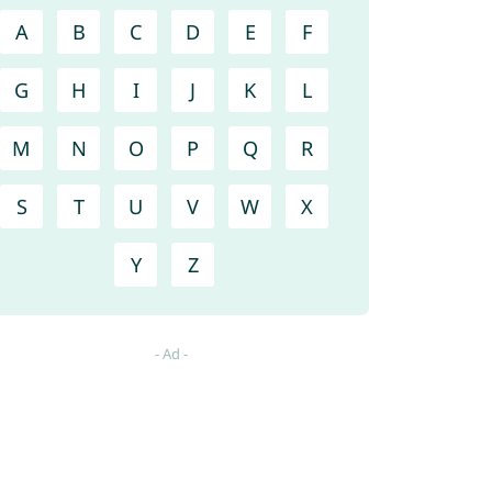
A
B
C
D
E
F
G
H
I
J
K
L
M
N
O
P
Q
R
S
T
U
V
W
X
Y
Z