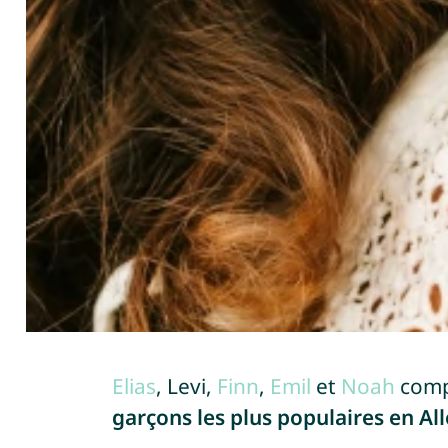
Elias
, Levi,
Finn
,
Emil
et
Noah
comp
garçons les plus populaires en A