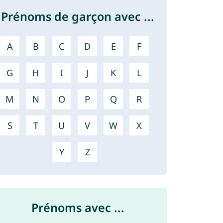
Prénoms de garçon avec ...
A
B
C
D
E
F
G
H
I
J
K
L
M
N
O
P
Q
R
S
T
U
V
W
X
Y
Z
Prénoms avec ...