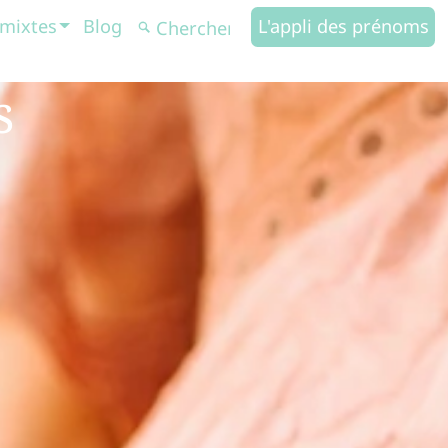
mixtes
Blog
L'appli des prénoms
s