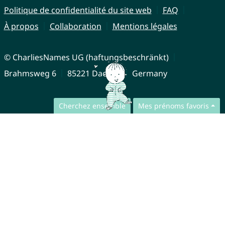
Politique de confidentialité du site web
FAQ
À propos
Collaboration
Mentions légales
© CharliesNames UG (haftungsbeschränkt)
Brahmsweg 6
85221 Dachau
Germany
Cherchez ensemble
Mes prénoms favoris