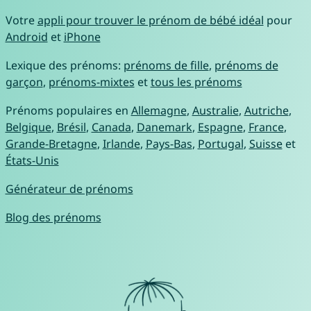
Votre
appli pour trouver le prénom de bébé idéal
pour
Android
et
iPhone
Lexique des prénoms:
prénoms de fille
,
prénoms de
garçon
,
prénoms-mixtes
et
tous les prénoms
Prénoms populaires en
Allemagne
,
Australie
,
Autriche
,
Belgique
,
Brésil
,
Canada
,
Danemark
,
Espagne
,
France
,
Grande-Bretagne
,
Irlande
,
Pays-Bas
,
Portugal
,
Suisse
et
États-Unis
Générateur de prénoms
Blog des prénoms