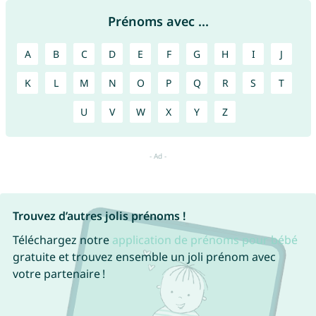
Prénoms avec ...
A
B
C
D
E
F
G
H
I
J
K
L
M
N
O
P
Q
R
S
T
U
V
W
X
Y
Z
Trouvez d’autres jolis prénoms !
Téléchargez notre
application de prénoms pour bébé
gratuite et trouvez ensemble un joli prénom avec
votre partenaire !