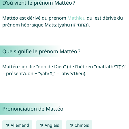
D’où vient le prénom Mattéo ?
Mattéo est dérivé du prénom
Mathieu
qui est dérivé du
prénom hébraïque Mattatyahu (מַתִּתְיָהוּ).
Que signifie le prénom Mattéo ?
Mattéo signifie “don de Dieu” (de l’hébreu “mattath/מַתָּת”
= présent/don + “yah/יָה” = Iahvé/Dieu).
Prononciation de Mattéo
Allemand
Anglais
Chinois