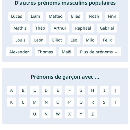
D'autres prénoms masculins populaires
Lucas
Liam
Matteo
Elias
Noah
Finn
Mathis
Théo
Arthur
Raphaël
Gabriel
Louis
Leon
Elliot
Léo
Milo
Felix
Alexander
Thomas
Maël
Plus de prénoms →
Prénoms de garçon avec ...
A
B
C
D
E
F
G
H
I
J
K
L
M
N
O
P
Q
R
S
T
U
V
W
X
Y
Z