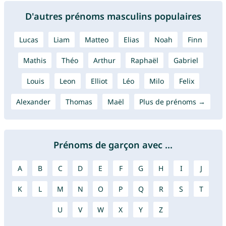
D'autres prénoms masculins populaires
Lucas
Liam
Matteo
Elias
Noah
Finn
Mathis
Théo
Arthur
Raphaël
Gabriel
Louis
Leon
Elliot
Léo
Milo
Felix
Alexander
Thomas
Maël
Plus de prénoms →
Prénoms de garçon avec ...
A
B
C
D
E
F
G
H
I
J
K
L
M
N
O
P
Q
R
S
T
U
V
W
X
Y
Z