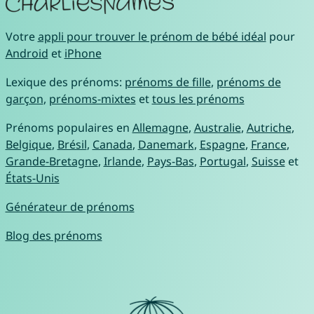
Votre
appli pour trouver le prénom de bébé idéal
pour
Android
et
iPhone
Lexique des prénoms:
prénoms de fille
,
prénoms de
garçon
,
prénoms-mixtes
et
tous les prénoms
Prénoms populaires en
Allemagne
,
Australie
,
Autriche
,
Belgique
,
Brésil
,
Canada
,
Danemark
,
Espagne
,
France
,
Grande-Bretagne
,
Irlande
,
Pays-Bas
,
Portugal
,
Suisse
et
États-Unis
Générateur de prénoms
Blog des prénoms