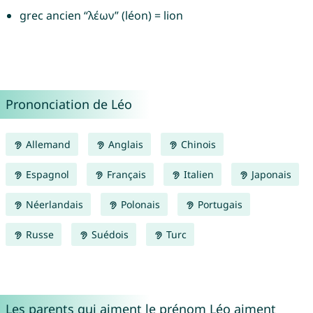
grec ancien “λέων” (léon) = lion
Prononciation de Léo
Allemand
Anglais
Chinois
Espagnol
Français
Italien
Japonais
Néerlandais
Polonais
Portugais
Russe
Suédois
Turc
Les parents qui aiment le prénom Léo aiment