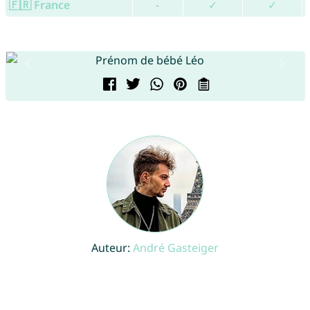
🇫🇷 France
-
✓
✓
Auteur:
André Gasteiger