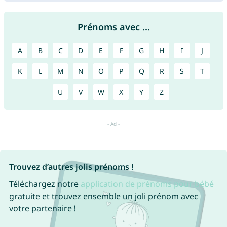
Prénoms avec ...
A
B
C
D
E
F
G
H
I
J
K
L
M
N
O
P
Q
R
S
T
U
V
W
X
Y
Z
Trouvez d’autres jolis prénoms !
Téléchargez notre
application de prénoms pour bébé
gratuite et trouvez ensemble un joli prénom avec
votre partenaire !