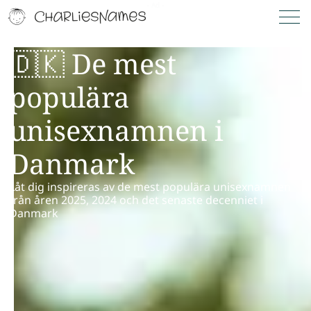
🇩🇰 De mest
populära
unisexnamnen i
Danmark
Låt dig inspireras av de mest populära unisexnamnen
från åren 2025, 2024 och det senaste decenniet i
Danmark