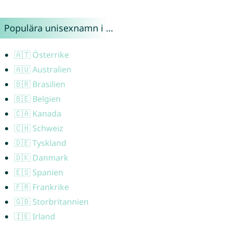
Populära unisexnamn i …
🇦🇹 Österrike
🇦🇺 Australien
🇧🇷 Brasilien
🇧🇪 Belgien
🇨🇦 Kanada
🇨🇭 Schweiz
🇩🇪 Tyskland
🇩🇰 Danmark
🇪🇸 Spanien
🇫🇷 Frankrike
🇬🇧 Storbritannien
🇮🇪 Irland