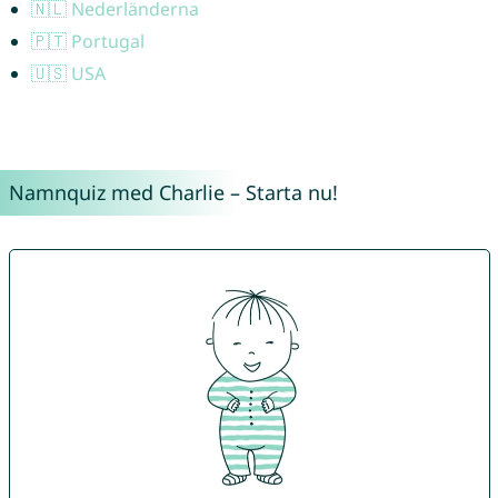
🇳🇱 Nederländerna
🇵🇹 Portugal
🇺🇸 USA
Namnquiz med Charlie – Starta nu!