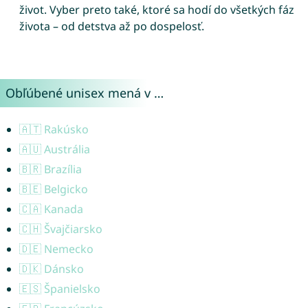
život. Vyber preto také, ktoré sa hodí do všetkých fáz
života – od detstva až po dospelosť.
Obľúbené unisex mená v …
🇦🇹 Rakúsko
🇦🇺 Austrália
🇧🇷 Brazília
🇧🇪 Belgicko
🇨🇦 Kanada
🇨🇭 Švajčiarsko
🇩🇪 Nemecko
🇩🇰 Dánsko
🇪🇸 Španielsko