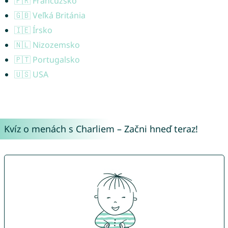
🇫🇷 Francúzsko
🇬🇧 Veľká Británia
🇮🇪 Írsko
🇳🇱 Nizozemsko
🇵🇹 Portugalsko
🇺🇸 USA
Kvíz o menách s Charliem – Začni hneď teraz!