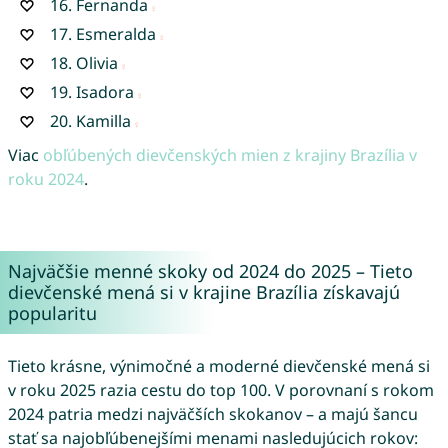
16.
Fernanda
17.
Esmeralda
18.
Olivia
19.
Isadora
20.
Kamilla
Viac
obľúbených dievčenských mien z krajiny Brazília v
roku 2024
.
Najväčšie menné skoky od 2024 do 2025 – Tieto
dievčenské mená si v krajine Brazília získavajú
popularitu
Tieto krásne, výnimočné a moderné dievčenské mená si
v roku 2025 razia cestu do top 100. V porovnaní s rokom
2024 patria medzi najväčších skokanov – a majú šancu
stať sa najobľúbenejšími menami nasledujúcich rokov: