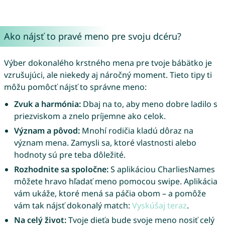
Ako nájsť to pravé meno pre svoju dcéru?
Výber dokonalého krstného mena pre tvoje bábätko je
vzrušujúci, ale niekedy aj náročný moment. Tieto tipy ti
môžu pomôcť nájsť to správne meno:
Zvuk a harmónia:
Dbaj na to, aby meno dobre ladilo s
priezviskom a znelo príjemne ako celok.
Význam a pôvod:
Mnohí rodičia kladú dôraz na
význam mena. Zamysli sa, ktoré vlastnosti alebo
hodnoty sú pre teba dôležité.
Rozhodnite sa spoločne:
S aplikáciou CharliesNames
môžete hravo hľadať meno pomocou swipe. Aplikácia
vám ukáže, ktoré mená sa páčia obom – a pomôže
vám tak nájsť dokonalý match:
Vyskúšaj teraz
.
Na celý život:
Tvoje dieťa bude svoje meno nosiť celý