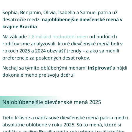
Sophia, Benjamin, Olivia, Isabella a Samuel patria už
desaťročie medzi
najobľúbenejšie dievčenské mená v
krajine Brazília
.
Na základe
2,8 miliárd hodnotení mien
od budúcich
rodičov sme analyzovali, ktoré dievčenské mená boli v
rokoch 2025 a 2024 obzvlášť trendy – a ako sa menili
preferencie za posledných desať rokov.
Nechaj sa týmito obľúbenými menami
inšpirovať
a nájdi
dokonalé meno pre svoju dcéru!
Najobľúbenejšie dievčenské mená 2025
Tieto krásne a nadčasové dievčenské mená patria medzi
absolútne obľúbené v roku 2025. Sú to mená, ktoré si
rodičia v krajine Brazília tento rok vyberali najčastejšie: