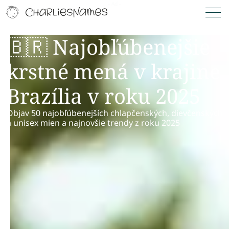
🇧🇷 Najobľúbenejšie
krstné mená v krajine
Brazília v roku 2025
Objav 50 najobľúbenejších chlapčenských, dievčenských
a unisex mien a najnovšie trendy z roku 2025