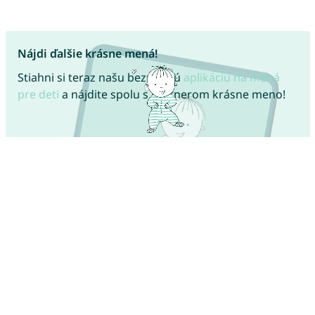
Nájdi ďalšie krásne mená!
Stiahni si teraz našu bezplatnú
aplikáciu na mená
pre deti
a nájdite spolu s partnerom krásne meno!