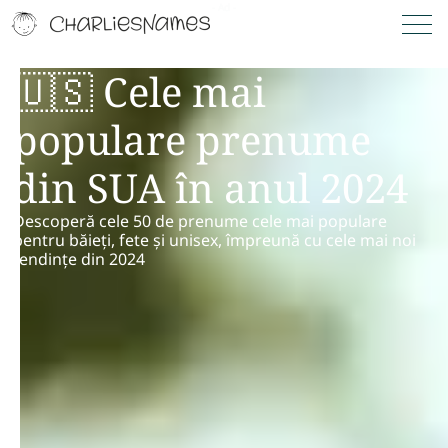
🇺🇸 Cele mai
populare prenume
din SUA în anul 2024
Descoperă cele 50 de prenume cele mai populare
pentru băieți, fete și unisex, împreună cu cele mai noi
tendințe din 2024