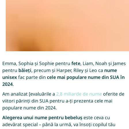
Emma, Sophia și Sophie pentru
fete
, Liam, Noah și James
pentru
băieți
, precum și Harper, Riley și Leo ca
nume
unisex
fac parte din
cele mai populare nume din SUA în
2024
.
Am analizat [evaluările a
2,8 miliarde de nume
oferite de
viitori părinți din SUA pentru a-ți prezenta cele mai
populare nume din 2024.
Alegerea unui nume pentru bebeluș
este ceva cu
adevărat special – până la urmă, va însoți copilul tău