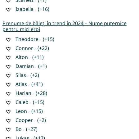
Izabella
(+16)
Prenume de băieți în trend în 2024 – Nume puternice
pentru mici eroi
Theodore
(+15)
Connor
(+22)
Alton
(+11)
Damian
(+1)
Silas
(+2)
Atlas
(+41)
Harlan
(+28)
Caleb
(+15)
Leon
(+15)
Cooper
(+2)
Bo
(+27)
Lukas
(+13)