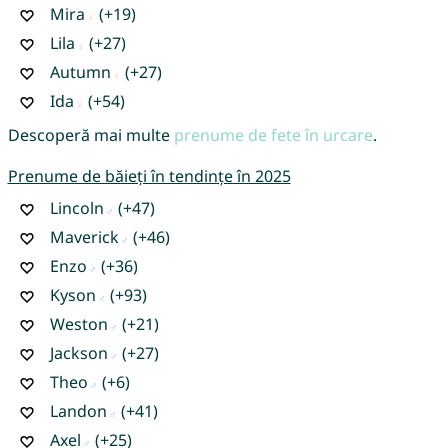
Mira
(+19)
Lila
(+27)
Autumn
(+27)
Ida
(+54)
Descoperă mai multe
prenume de fete în urcare
.
Prenume de băieți în tendințe în 2025
Lincoln
(+47)
Maverick
(+46)
Enzo
(+36)
Kyson
(+93)
Weston
(+21)
Jackson
(+27)
Theo
(+6)
Landon
(+41)
Axel
(+25)