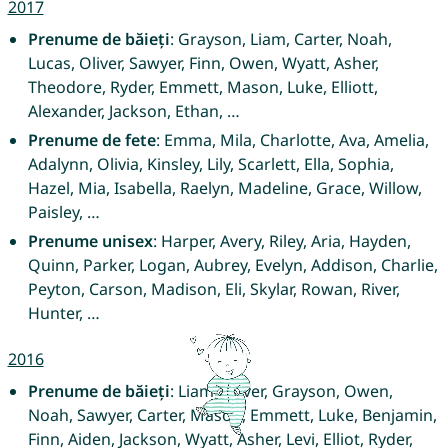
2017
Prenume de băieți
: Grayson, Liam, Carter, Noah,
Lucas, Oliver, Sawyer, Finn, Owen, Wyatt, Asher,
Theodore, Ryder, Emmett, Mason, Luke, Elliott,
Alexander, Jackson, Ethan, …
Prenume de fete
: Emma, Mila, Charlotte, Ava, Amelia,
Adalynn, Olivia, Kinsley, Lily, Scarlett, Ella, Sophia,
Hazel, Mia, Isabella, Raelyn, Madeline, Grace, Willow,
Paisley, …
Prenume unisex
: Harper, Avery, Riley, Aria, Hayden,
Quinn, Parker, Logan, Aubrey, Evelyn, Addison, Charlie,
Peyton, Carson, Madison, Eli, Skylar, Rowan, River,
Hunter, …
2016
Prenume de băieți
: Liam, Oliver, Grayson, Owen,
Noah, Sawyer, Carter, Mason, Emmett, Luke, Benjamin,
Finn, Aiden, Jackson, Wyatt, Asher, Levi, Elliot, Ryder,