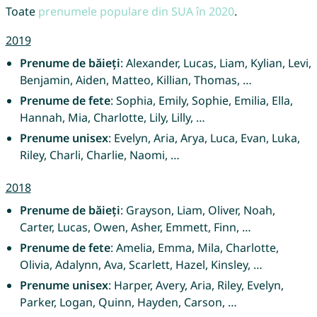
Toate
prenumele populare din SUA în 2020
.
2019
Prenume de băieți
: Alexander, Lucas, Liam, Kylian, Levi,
Benjamin, Aiden, Matteo, Killian, Thomas, …
Prenume de fete
: Sophia, Emily, Sophie, Emilia, Ella,
Hannah, Mia, Charlotte, Lily, Lilly, …
Prenume unisex
: Evelyn, Aria, Arya, Luca, Evan, Luka,
Riley, Charli, Charlie, Naomi, …
2018
Prenume de băieți
: Grayson, Liam, Oliver, Noah,
Carter, Lucas, Owen, Asher, Emmett, Finn, …
Prenume de fete
: Amelia, Emma, Mila, Charlotte,
Olivia, Adalynn, Ava, Scarlett, Hazel, Kinsley, …
Prenume unisex
: Harper, Avery, Aria, Riley, Evelyn,
Parker, Logan, Quinn, Hayden, Carson, …