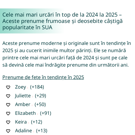
Cele mai mari urcări în top de la 2024 la 2025 –
Aceste prenume frumoase și deosebite câștigă
popularitate în SUA
Aceste prenume moderne și originale sunt în tendințe în
2025 și au cucerit inimile multor părinți. Ele se numără
printre cele mai mari urcări față de 2024 și sunt pe cale
să devină cele mai îndrăgite prenume din următorii ani.
Prenume de fete în tendințe în 2025
Zoey
(+184)
Juliette
(+29)
Amber
(+50)
Elizabeth
(+91)
Keira
(+12)
Adaline
(+13)