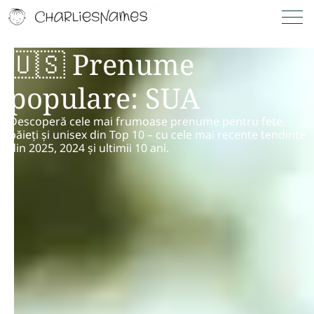
🇺🇸 Prenume
populare: SUA
Descoperă cele mai frumoase prenume pentru fete,
băieți și unisex din Top 10 – cu cele mai recente tendințe
din 2025, 2024 și ultimii 10 ani.