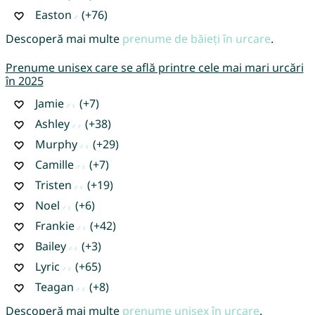
Easton
(+76)
Descoperă mai multe
prenume de băieți în urcare
.
Prenume unisex care se află printre cele mai mari urcări
în 2025
Jamie
(+7)
Ashley
(+38)
Murphy
(+29)
Camille
(+7)
Tristen
(+19)
Noel
(+6)
Frankie
(+42)
Bailey
(+3)
Lyric
(+65)
Teagan
(+8)
Descoperă mai multe
prenume unisex în urcare
.