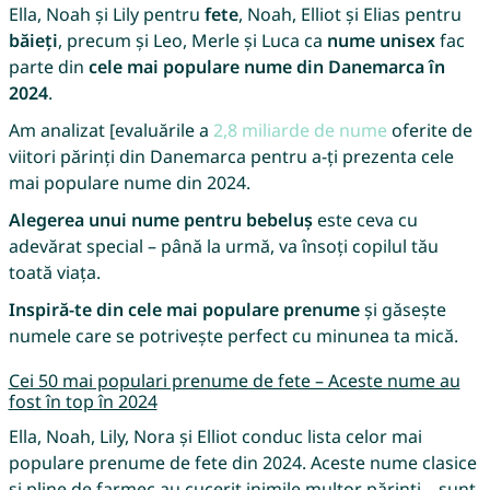
Ella, Noah și Lily pentru
fete
, Noah, Elliot și Elias pentru
băieți
, precum și Leo, Merle și Luca ca
nume unisex
fac
parte din
cele mai populare nume din Danemarca în
2024
.
Am analizat [evaluările a
2,8 miliarde de nume
oferite de
viitori părinți din Danemarca pentru a-ți prezenta cele
mai populare nume din 2024.
Alegerea unui nume pentru bebeluș
este ceva cu
adevărat special – până la urmă, va însoți copilul tău
toată viața.
Inspiră-te din cele mai populare prenume
și găsește
numele care se potrivește perfect cu minunea ta mică.
Cei 50 mai populari prenume de fete – Aceste nume au
fost în top în 2024
Ella, Noah, Lily, Nora și Elliot conduc lista celor mai
populare prenume de fete din 2024. Aceste nume clasice
și pline de farmec au cucerit inimile multor părinți – sunt