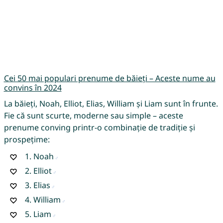
Cei 50 mai populari prenume de băieți – Aceste nume au
convins în 2024
La băieți, Noah, Elliot, Elias, William și Liam sunt în frunte.
Fie că sunt scurte, moderne sau simple – aceste
prenume conving printr-o combinație de tradiție și
prospețime:
1.
Noah
2.
Elliot
3.
Elias
4.
William
5.
Liam