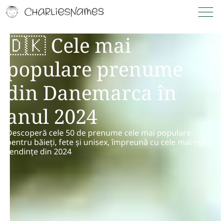
🇩🇰 Cele mai
populare prenume
din Danemarca în
anul 2024
Descoperă cele 50 de prenume cele mai populare
pentru băieți, fete și unisex, împreună cu cele mai noi
tendințe din 2024