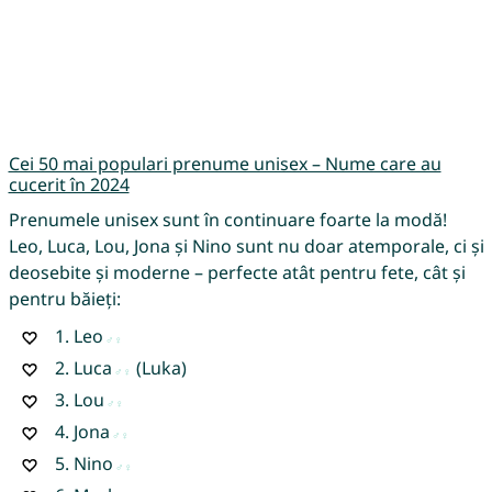
Cei 50 mai populari prenume unisex – Nume care au
cucerit în 2024
Prenumele unisex sunt în continuare foarte la modă!
Leo, Luca, Lou, Jona și Nino sunt nu doar atemporale, ci și
deosebite și moderne – perfecte atât pentru fete, cât și
pentru băieți:
1.
Leo
2.
Luca
(Luka)
3.
Lou
4.
Jona
5.
Nino