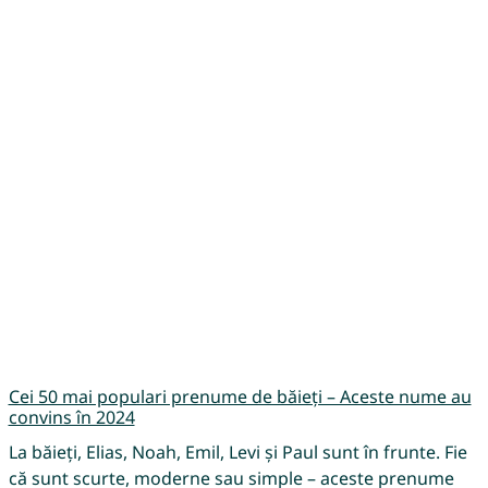
Cei 50 mai populari prenume de băieți – Aceste nume au
convins în 2024
La băieți, Elias, Noah, Emil, Levi și Paul sunt în frunte. Fie
că sunt scurte, moderne sau simple – aceste prenume