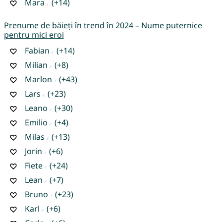
Mara
(+14)
Prenume de băieți în trend în 2024 – Nume puternice
pentru mici eroi
Fabian
(+14)
Milian
(+8)
Marlon
(+43)
Lars
(+23)
Leano
(+30)
Emilio
(+4)
Milas
(+13)
Jorin
(+6)
Fiete
(+24)
Lean
(+7)
Bruno
(+23)
Karl
(+6)