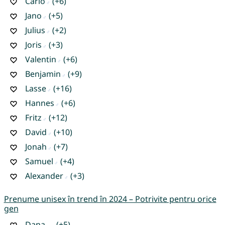
Carlo
(+6)
Jano
(+5)
Julius
(+2)
Joris
(+3)
Valentin
(+6)
Benjamin
(+9)
Lasse
(+16)
Hannes
(+6)
Fritz
(+12)
David
(+10)
Jonah
(+7)
Samuel
(+4)
Alexander
(+3)
Prenume unisex în trend în 2024 – Potrivite pentru orice
gen
Dana
(+5)