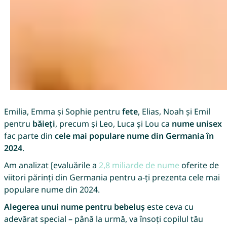
Emilia, Emma și Sophie pentru
fete
, Elias, Noah și Emil
pentru
băieți
, precum și Leo, Luca și Lou ca
nume unisex
fac parte din
cele mai populare nume din Germania în
2024
.
Am analizat [evaluările a
2,8 miliarde de nume
oferite de
viitori părinți din Germania pentru a-ți prezenta cele mai
populare nume din 2024.
Alegerea unui nume pentru bebeluș
este ceva cu
adevărat special – până la urmă, va însoți copilul tău