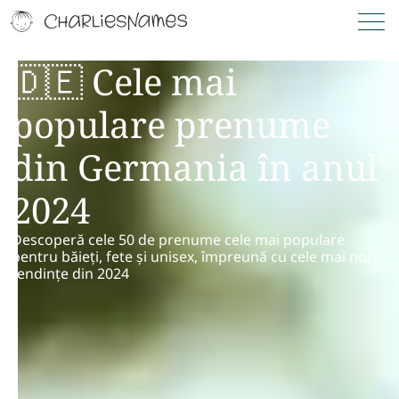
🇩🇪 Cele mai
populare prenume
din Germania în anul
2024
Descoperă cele 50 de prenume cele mai populare
pentru băieți, fete și unisex, împreună cu cele mai noi
tendințe din 2024