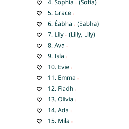
4.
Sophia
(Sofia)
5.
Grace
6.
Éabha
(Eabha)
7.
Lily
(Lilly, Lily)
8.
Ava
9.
Isla
10.
Evie
11.
Emma
12.
Fiadh
13.
Olivia
14.
Ada
15.
Mila