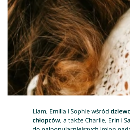
Liam, Emilia i Sophie wśród
dziew
chłopców
, a także Charlie, Erin i 
do najpopularniejszych imion nad