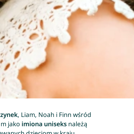
czynek
, Liam, Noah i Finn wśród
Sam jako
imiona uniseks
należą
awanych dzieciom w kraju