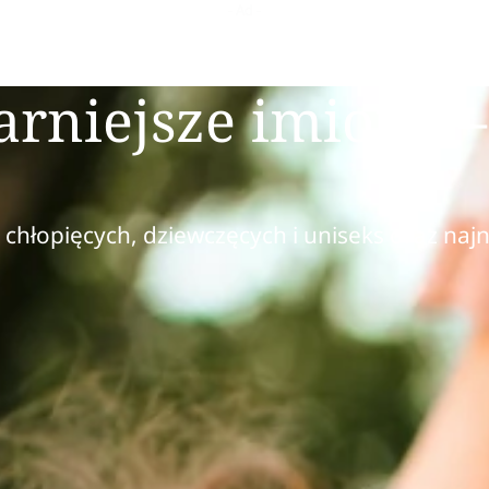
arniejsze imiona –
 chłopięcych, dziewczęcych i uniseks oraz na