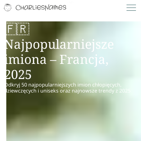
🇫🇷
Najpopularniejsze
imiona – Francja,
2025
Odkryj 50 najpopularniejszych imion chłopięcych,
dziewczęcych i uniseks oraz najnowsze trendy z 2025