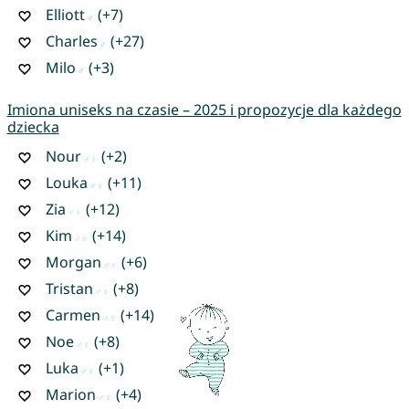
Elliott
(+7)
Charles
(+27)
Milo
(+3)
Imiona uniseks na czasie – 2025 i propozycje dla każdego
dziecka
Nour
(+2)
Louka
(+11)
Zia
(+12)
Kim
(+14)
Morgan
(+6)
Tristan
(+8)
Carmen
(+14)
Noe
(+8)
Luka
(+1)
Marion
(+4)