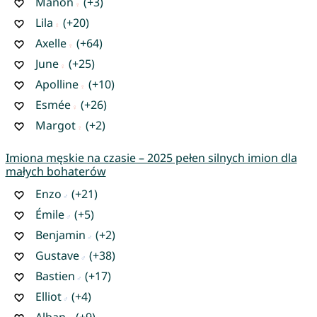
Manon
(+3)
Lila
(+20)
Axelle
(+64)
June
(+25)
Apolline
(+10)
Esmée
(+26)
Margot
(+2)
Imiona męskie na czasie – 2025 pełen silnych imion dla
małych bohaterów
Enzo
(+21)
Émile
(+5)
Benjamin
(+2)
Gustave
(+38)
Bastien
(+17)
Elliot
(+4)
Alban
(+9)