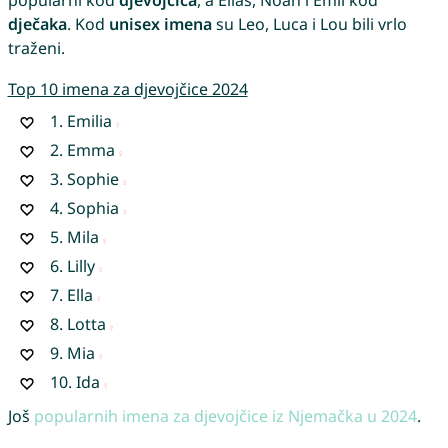
popularni kod
djevojčica
, a Elias, Noah i Emil kod
dječaka
. Kod
unisex imena
su Leo, Luca i Lou bili vrlo
traženi.
Top 10 imena za djevojčice 2024
1.
Emilia
2.
Emma
3.
Sophie
4.
Sophia
5.
Mila
6.
Lilly
7.
Ella
8.
Lotta
9.
Mia
10.
Ida
Još
popularnih imena za djevojčice iz Njemačka u 2024
.