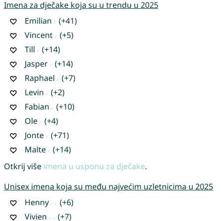
Imena za dječake koja su u trendu u 2025
Emilian
(+41)
Vincent
(+5)
Till
(+14)
Jasper
(+14)
Raphael
(+7)
Levin
(+2)
Fabian
(+10)
Ole
(+4)
Jonte
(+71)
Malte
(+14)
Otkrij više
imena u usponu za dječake
.
Unisex imena koja su među najvećim uzletnicima u 2025
Henny
(+6)
Vivien
(+7)