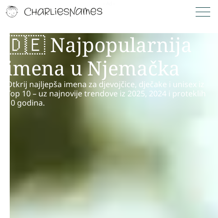
🇩🇪 Najpopularnija
imena u Njemačka
Otkrij najljepša imena za djevojčice, dječake i unisex iz
Top 10 – uz najnovije trendove iz 2025, 2024 i proteklih
10 godina.