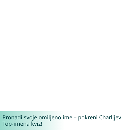
Pronađi svoje omiljeno ime – pokreni Charlijev
Top-imena kviz!