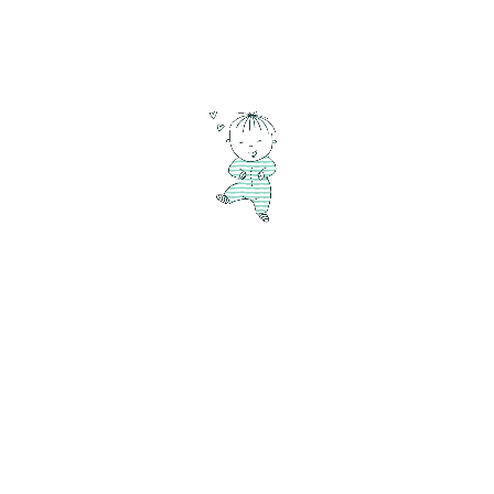
Najpopularnija imena posljednjeg desetljeća u
Danska