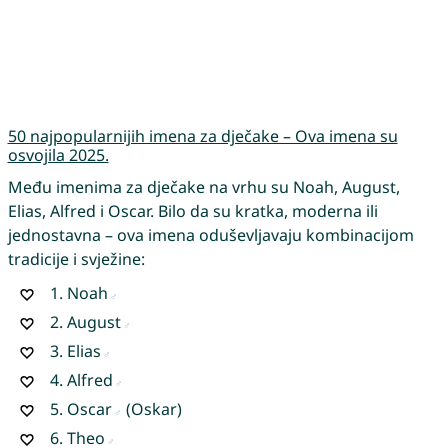
50 najpopularnijih imena za dječake – Ova imena su
osvojila 2025.
Među imenima za dječake na vrhu su Noah, August,
Elias, Alfred i Oscar. Bilo da su kratka, moderna ili
jednostavna – ova imena oduševljavaju kombinacijom
tradicije i svježine:
1.
Noah
2.
August
3.
Elias
4.
Alfred
5.
Oscar
(Oskar)
6.
Theo