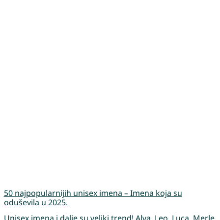
50 najpopularnijih unisex imena – Imena koja su
oduševila u 2025.
Unisex imena i dalje su veliki trend! Alva, Leo, Luca, Merle