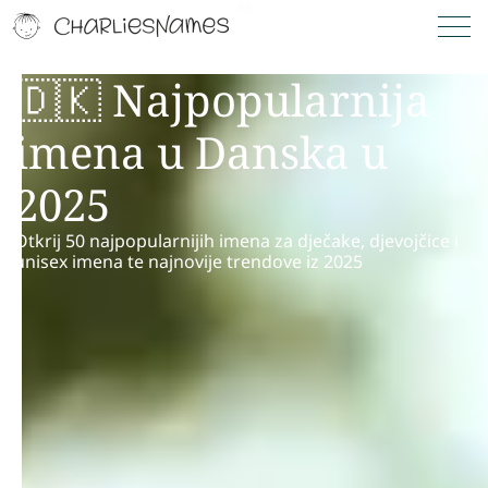
🇩🇰 Najpopularnija
imena u Danska u
2025
Otkrij 50 najpopularnijih imena za dječake, djevojčice i
unisex imena te najnovije trendove iz 2025