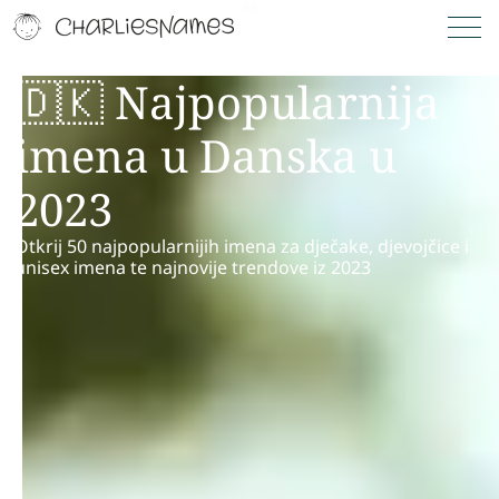
🇩🇰 Najpopularnija
imena u Danska u
2023
Otkrij 50 najpopularnijih imena za dječake, djevojčice i
unisex imena te najnovije trendove iz 2023