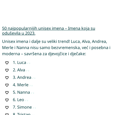
50 najpopularnijih unisex imena – Imena koja su
oduševila u 2023.
Unisex imena i dalje su veliki trend! Luca, Alva, Andrea,
Merle i Nanna nisu samo bezvremenska, već i posebna i
moderna – savršena za djevojčice i dječake:
1.
Luca
2.
Alva
3.
Andrea
4.
Merle
5.
Nanna
6.
Leo
7.
Simone
8.
Tristan