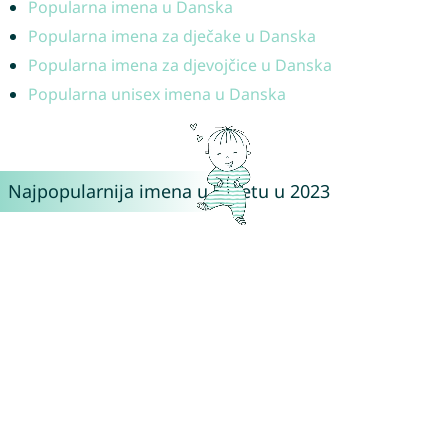
Popularna imena u Danska
Popularna imena za dječake u Danska
Popularna imena za djevojčice u Danska
Popularna unisex imena u Danska
Najpopularnija imena u svijetu u 2023
Inspiriraj se najpopularnijim imenima iz različitih zemalja!
Od Europe do prekomorskih zemalja – ovdje ćeš pronaći
omiljena imena iz:
🇦🇹 Austrija
🇦🇺 Australija
🇧🇷 Brazil
🇧🇪 Belgija
🇨🇦 Kanada