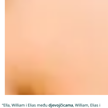
“Ella, William i Elias među
djevojčicama
, William, Elias i