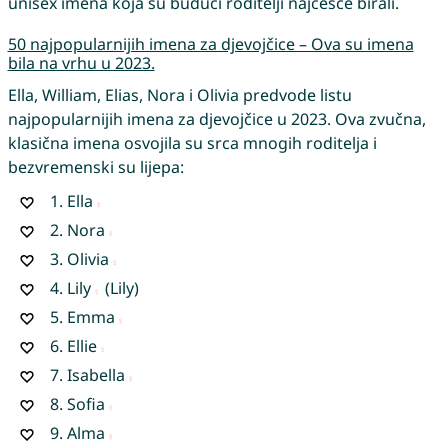
unisex imena koja su budući roditelji najčešće birali.
50 najpopularnijih imena za djevojčice – Ova su imena
bila na vrhu u 2023.
Ella, William, Elias, Nora i Olivia predvode listu
najpopularnijih imena za djevojčice u 2023. Ova zvučna,
klasična imena osvojila su srca mnogih roditelja i
bezvremenski su lijepa:
1.
Ella
2.
Nora
3.
Olivia
4.
Lily
(Lily)
5.
Emma
6.
Ellie
7.
Isabella
8.
Sofia
9.
Alma