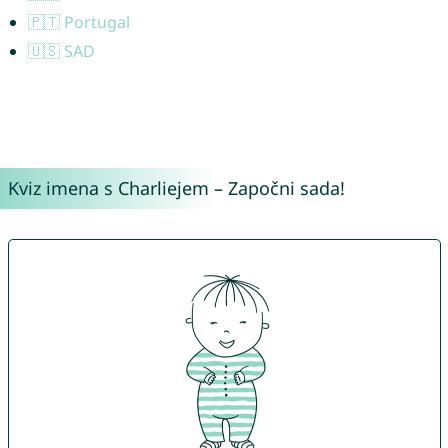
🇵🇹 Portugal
🇺🇸 SAD
Kviz imena s Charliejem – Započni sada!