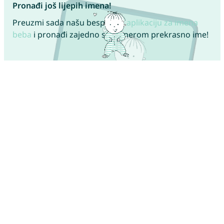
Pronađi još lijepih imena!
Preuzmi sada našu besplatnu
aplikaciju za imena
beba
i pronađi zajedno s partnerom prekrasno ime!