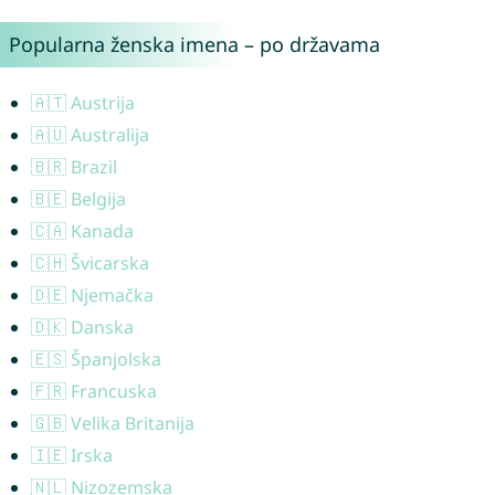
Popularna ženska imena – po državama
🇦🇹 Austrija
🇦🇺 Australija
🇧🇷 Brazil
🇧🇪 Belgija
🇨🇦 Kanada
🇨🇭 Švicarska
🇩🇪 Njemačka
🇩🇰 Danska
🇪🇸 Španjolska
🇫🇷 Francuska
🇬🇧 Velika Britanija
🇮🇪 Irska
🇳🇱 Nizozemska