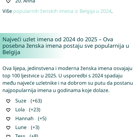
20.
Anna
Više
popularnih ženskih imena iz Belgija u 2024
.
Najveći uzlet imena od 2024 do 2025 – Ova
posebna ženska imena postaju sve popularnija u
Belgija
Ova lijepa, jedinstvena i moderna ženska imena osvajaju
top 100 ljestvice u 2025. U usporedbi s 2024 spadaju
među najveće uzletnike i na dobrom su putu da postanu
najpopularnija imena u godinama koje dolaze.
Suze
(+63)
Lola
(+23)
Hannah
(+5)
Lune
(+3)
Tess
(+8)