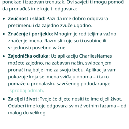
ponekad i izazovan trenutak. Ovi savjeti ti mogu pomoći
da pronađeš ime koje ti odgovara:
Zvučnost i sklad:
Pazi da ime dobro odgovara
prezimenu i da zajedno zvuče ugodno.
Značenje i porijeklo:
Mnogim je roditeljima važno
značenje imena. Razmisli koje su ti osobine ili
vrijednosti posebno važne.
Zajednička odluka:
Uz aplikaciju CharliesNames
možete zajedno, na zabavan način, swipeanjem
pronaći najbolje ime za svoju bebu. Aplikacija vam
pokazuje koja se imena sviđaju oboma – i tako
pomaže u pronalasku savršenog podudaranja:
Isprobaj odmah
.
Za cijeli život:
Tvoje će dijete nositi to ime cijeli život.
Odaberi ime koje odgovara svim životnim fazama – od
malog do velikog.