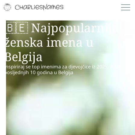
🇧🇪 Najpopularnija
ženska imena u
Belgija
Inspiriraj se top imenima za djevojčice iz 2025, 2024 i
posljednjih 10 godina u Belgija