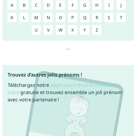
A
B
C
D
E
F
G
H
I
J
K
L
M
N
O
P
Q
R
S
T
U
V
W
X
Y
Z
Trouvez d’autres jolis prénoms !
Téléchargez notre
application de prénoms pour
bébé
gratuite et trouvez ensemble un joli prénom
avec votre partenaire !