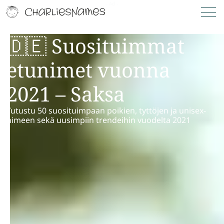
🇩🇪 Suosituimmat
etunimet vuonna
2021 – Saksa
Tutustu 50 suosituimpaan poikien, tyttöjen ja unisex-
nimeen sekä uusimpiin trendeihin vuodelta 2021