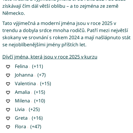
získávají čím dál větší oblibu – a to zejména ze země
Německo.
Tato výjimečná a moderní jména jsou v roce 2025 v
trendu a dobyla srdce mnoha rodičů. Patří mezi největší
skokany ve srovnání s rokem 2024 a mají našlápnuto stát
se nejoblíbenějšími jmény příštích let.
Dívčí jména, která jsou v roce 2025 v kurzu
Felina
(+11)
Johanna
(+7)
Valentina
(+15)
Amalia
(+15)
Milena
(+10)
Livia
(+25)
Greta
(+16)
Flora
(+47)