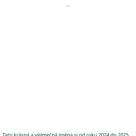
Tato krásná a výjimečná jména si od roku 2024 do 2025