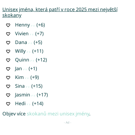
Unisex jména, která patří v roce 2025 mezi největší
skokany
Henny
(+6)
Vivien
(+7)
Dana
(+5)
Willy
(+11)
Quinn
(+12)
Jan
(+1)
Kim
(+9)
Sina
(+15)
Jasmin
(+17)
Hedi
(+14)
Objev více
skokanů mezi unisex jmény
.