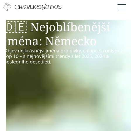
🇩🇪 Nejoblíbenější
jména: Německo
Objev nejkrásnější jména pro dívky, chlapce a unisex z
Top 10 – s nejnovějšími trendy z let 2025, 2024 a
posledního desetiletí.