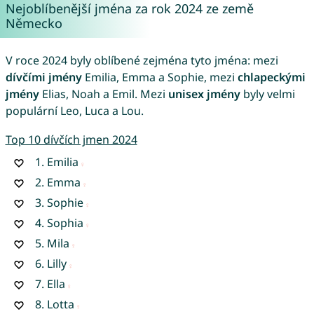
Nejoblíbenější jména za rok 2024 ze země
Německo
V roce 2024 byly oblíbené zejména tyto jména: mezi
dívčími jmény
Emilia, Emma a Sophie, mezi
chlapeckými
jmény
Elias, Noah a Emil. Mezi
unisex jmény
byly velmi
populární Leo, Luca a Lou.
Top 10 dívčích jmen 2024
1.
Emilia
2.
Emma
3.
Sophie
4.
Sophia
5.
Mila
6.
Lilly
7.
Ella
8.
Lotta