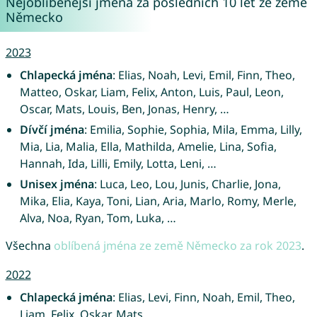
Nejoblíbenější jména za posledních 10 let ze země
Německo
2023
Chlapecká jména
: Elias, Noah, Levi, Emil, Finn, Theo,
Matteo, Oskar, Liam, Felix, Anton, Luis, Paul, Leon,
Oscar, Mats, Louis, Ben, Jonas, Henry, …
Dívčí jména
: Emilia, Sophie, Sophia, Mila, Emma, Lilly,
Mia, Lia, Malia, Ella, Mathilda, Amelie, Lina, Sofia,
Hannah, Ida, Lilli, Emily, Lotta, Leni, …
Unisex jména
: Luca, Leo, Lou, Junis, Charlie, Jona,
Mika, Elia, Kaya, Toni, Lian, Aria, Marlo, Romy, Merle,
Alva, Noa, Ryan, Tom, Luka, …
Všechna
oblíbená jména ze země Německo za rok 2023
.
2022
Chlapecká jména
: Elias, Levi, Finn, Noah, Emil, Theo,
Liam, Felix, Oskar, Mats, …