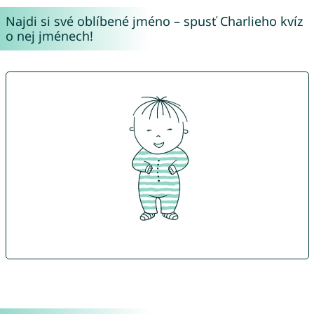
Najdi si své oblíbené jméno – spusť Charlieho kvíz
o nej jménech!