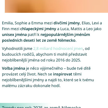
Emilia, Sophie a Emma mezi
dívčími jmény
, Elias, Levi a
Finn mezi
chlapeckými jmény
a Luca, Mattis a Leo jako
unisex jména
patří k
nejpopulárnějším jménům
posledních deseti let ze země Německo
.
Vyhodnotili jsme
2,8 miliard hodnocení jmen
, od
budoucích rodičů, abychom ti mohli představit
nejoblíbenější jména od roku 2016 do 2025.
Volba jména
je něco výjimečného – bude tvé dítě
provázet celý život. Nech se
inspirovat
těmi
nejoblíbenějšími jmény a najdi to, které se k tvému
malému zázraku dokonale hodí.
Trendy pro rok 2025 ze země Německo