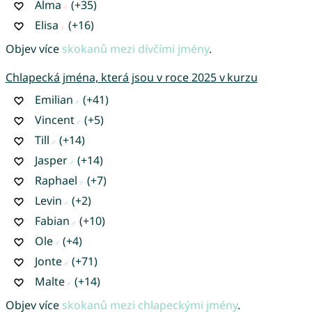
Alma
(+35)
Elisa
(+16)
Objev více
skokanů mezi dívčími jmény
.
Chlapecká jména, která jsou v roce 2025 v kurzu
Emilian
(+41)
Vincent
(+5)
Till
(+14)
Jasper
(+14)
Raphael
(+7)
Levin
(+2)
Fabian
(+10)
Ole
(+4)
Jonte
(+71)
Malte
(+14)
Objev více
skokanů mezi chlapeckými jmény
.