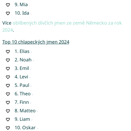
9.
Mia
10.
Ida
Více
oblíbených dívčích jmen ze země Německo za rok
2024
.
Top 10 chlapeckých jmen 2024
1.
Elias
2.
Noah
3.
Emil
4.
Levi
5.
Paul
6.
Theo
7.
Finn
8.
Matteo
9.
Liam
10.
Oskar