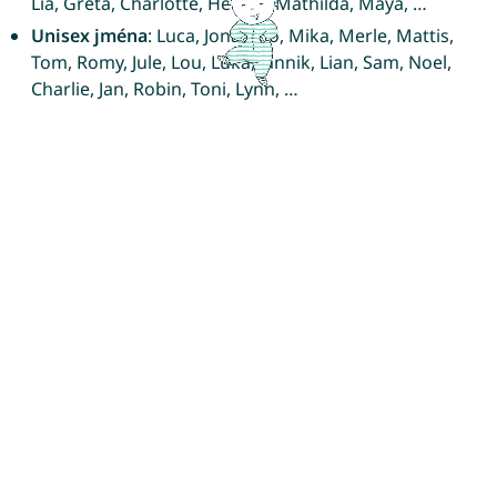
Lia, Greta, Charlotte, Helene, Mathilda, Maya, …
Unisex jména
: Luca, Jona, Leo, Mika, Merle, Mattis,
Tom, Romy, Jule, Lou, Luka, Jannik, Lian, Sam, Noel,
Charlie, Jan, Robin, Toni, Lynn, …
2016
Chlapecká jména
: Elias, Noah, Ben, Jonas, Emil, Finn,
Louis, Leon, Liam, Milan, Paul, Linus, Felix, Jonah, Levi,
Julian, Maximilian, Henri, Oskar, Luis, …
Dívčí jména
: Mila, Emma, Emilia, Mia, Amelie, Sophie,
Lina, Sophia, Hanna, Leni, Lotta, Lia, Ella, Marie,
Charlotte, Emily, Luisa, Lea, Clara, Nele, …
Unisex jména
: Luca, Leo, Mika, Jona, Merle, Lou,
Mattis, Romy, Tom, Lian, Sam, Jule, Noel, Luka, Jannik,
Janis, Charlie, Robin, Jan, Lynn, …