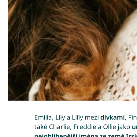
Emilia, Lily a Lilly mezi
dívkami
, Fi
také Charlie, Freddie a Ollie jako
u
nejoblíbenější jména ze země Irs