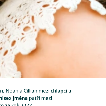
nn, Noah a Cillian mezi
chlapci
a
nisex jména
patří mezi
ko za rok 2022
.