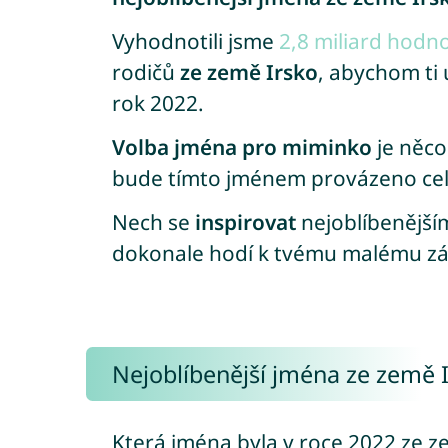
Vyhodnotili jsme
2,8 miliard hodn
rodičů
ze země Irsko
, abychom ti 
rok 2022.
Volba jména pro miminko
je něco
bude tímto jménem provázeno celý
Nech se
inspirovat
nejoblíbenějším
dokonale hodí k tvému malému zá
Nejoblíbenější jména ze země I
Která jména byla v roce 2022 ze z