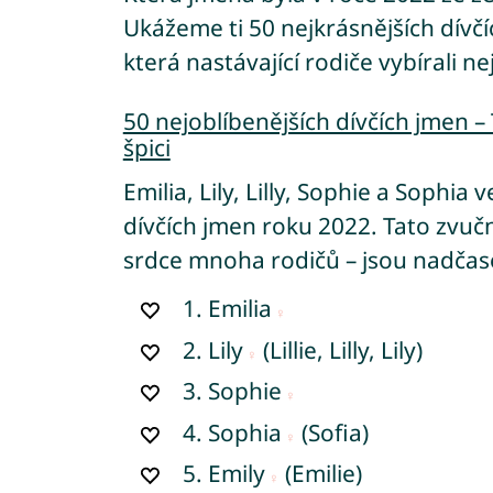
Ukážeme ti 50 nejkrásnějších dívčí
která nastávající rodiče vybírali nej
50 nejoblíbenějších dívčích jmen –
špici
Emilia, Lily, Lilly, Sophie a Sophia
dívčích jmen roku 2022. Tato zvučn
srdce mnoha rodičů – jsou nadčas
1.
Emilia
2.
Lily
(Lillie, Lilly, Lily)
3.
Sophie
4.
Sophia
(Sofia)
5.
Emily
(Emilie)