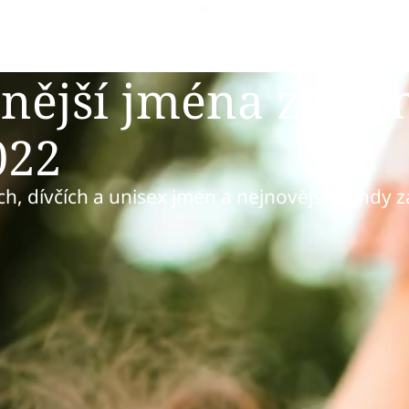
enější jména ze z
022
h, dívčích a unisex jmen a nejnovější trendy z