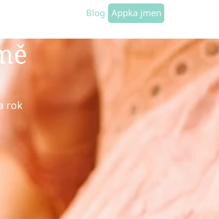
Blog
Appka jmen
emě
a rok