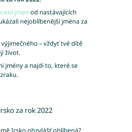
ocení jmen
od nastávajících
ukázali nejoblíbenější jména za
 výjimečného – vždyť tvé dítě
 život.
i jmény a najdi to, které se
zraku.
rsko za rok 2022
emě Irsko obzvlášť oblíbená?