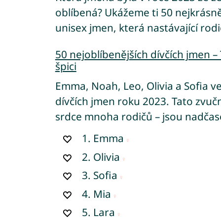
oblíbená? Ukážeme ti 50 nejkrásněj
unisex jmen, která nastávající rodič
50 nejoblíbenějších dívčích jmen –
špici
Emma, Noah, Leo, Olivia a Sofia v
dívčích jmen roku 2023. Tato zvučn
srdce mnoha rodičů – jsou nadčas
1.
Emma
2.
Olivia
3.
Sofia
4.
Mia
5.
Lara