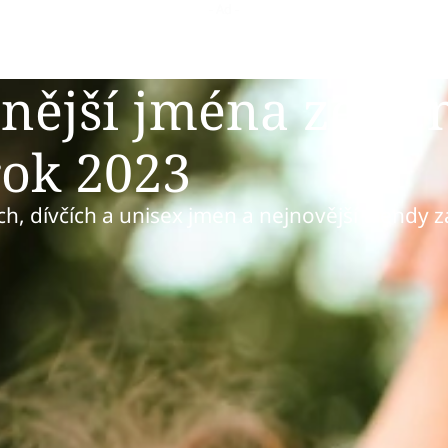
enější jména ze z
rok 2023
h, dívčích a unisex jmen a nejnovější trendy z