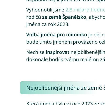
Vyhodnotili jsme
2,8 miliard hodn
rodičů
ze země Španělsko
, abycho
jména za rok 2023.
Volba jména pro miminko
je něco
bude tímto jménem provázeno celý
Nech se
inspirovat
nejoblíbenějším
dokonale hodí k tvému malému zá
Nejoblíbenější jména ze země 
Která jména byla v roce 2023 ze 