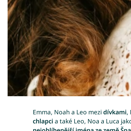
Emma, Noah a Leo mezi
dívkami
,
chlapci
a také Leo, Noa a Luca ja
nejoblíbenější jména ze země Špa