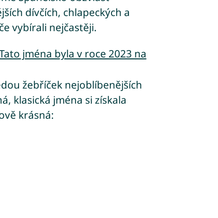
ších dívčích, chlapeckých a
e vybírali nejčastěji.
 Tato jména byla v roce 2023 na
edou žebříček nejoblíbenějších
á, klasická jména si získala
ově krásná: