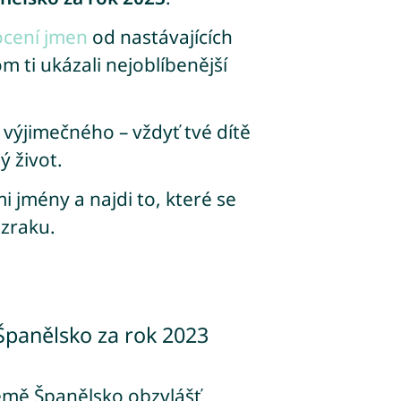
ocení jmen
od nastávajících
m ti ukázali nejoblíbenější
 výjimečného – vždyť tvé dítě
 život.
i jmény a najdi to, které se
zraku.
Španělsko za rok 2023
země Španělsko obzvlášť