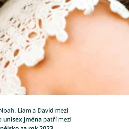
 Noah, Liam a David mezi
ko
unisex jména
patří mezi
nělsko za rok 2023
.