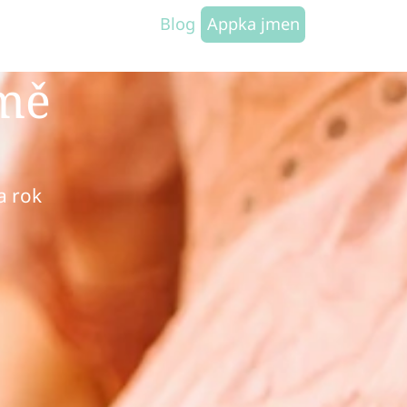
Blog
Appka jmen
emě
a rok