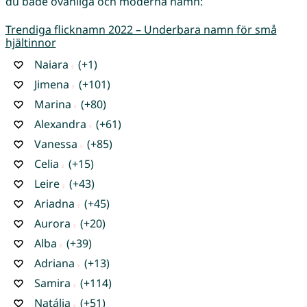
du både ovanliga och moderna namn:
Trendiga flicknamn 2022 – Underbara namn för små
hjältinnor
Naiara
(+1)
Jimena
(+101)
Marina
(+80)
Alexandra
(+61)
Vanessa
(+85)
Celia
(+15)
Leire
(+43)
Ariadna
(+45)
Aurora
(+20)
Alba
(+39)
Adriana
(+13)
Samira
(+114)
Natália
(+51)