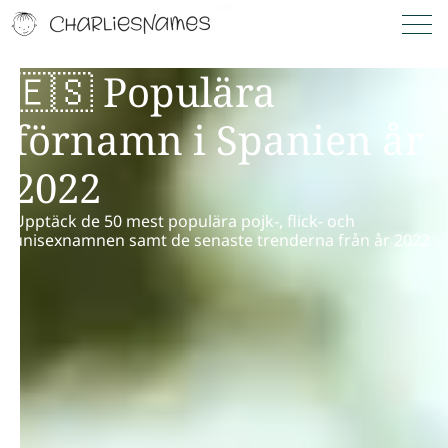
🇪🇸 Populära
förnamn i Spanien år
2022
Upptäck de 50 mest populära pojk-, flick- och
unisexnamnen samt de senaste trenderna från år 2022