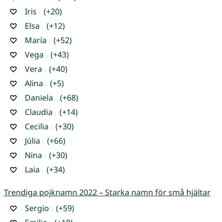
Iris
(+20)
Elsa
(+12)
María
(+52)
Vega
(+43)
Vera
(+40)
Alina
(+5)
Daniela
(+68)
Claudia
(+14)
Cecilia
(+30)
Júlia
(+66)
Nina
(+30)
Laia
(+34)
Trendiga pojknamn 2022 – Starka namn för små hjältar
Sergio
(+59)