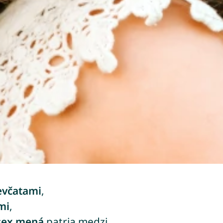
evčatami
,
mi
,
sex mená
patria medzi