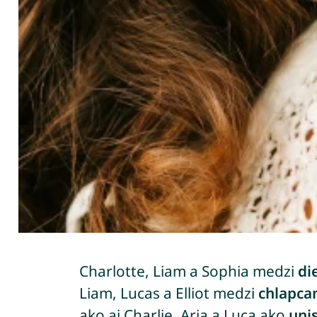
Charlotte, Liam a Sophia medzi
di
Liam, Lucas a Elliot medzi
chlapca
ako aj Charlie, Aria a Luca ako
uni