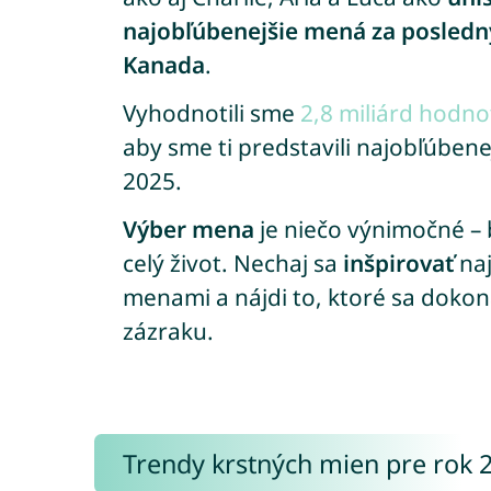
najobľúbenejšie mená za posledný
Kanada
.
Vyhodnotili sme
2,8 miliárd hodno
aby sme ti predstavili najobľúben
2025.
Výber mena
je niečo výnimočné – 
celý život. Nechaj sa
inšpirovať
naj
menami a nájdi to, ktoré sa doko
zázraku.
Trendy krstných mien pre rok 