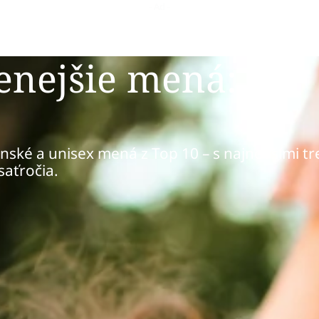
enejšie mená:
enské a unisex mená z Top 10 – s najnovšími t
saťročia.