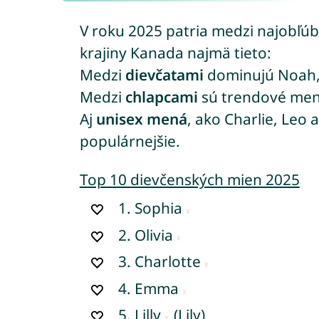
V roku 2025 patria medzi najobľú
krajiny Kanada najmä tieto:
Medzi
dievčatami
dominujú Noah, 
Medzi
chlapcami
sú trendové men
Aj
unisex mená
, ako Charlie, Leo 
populárnejšie.
Top 10 dievčenských mien 2025
1.
Sophia
2.
Olivia
3.
Charlotte
4.
Emma
5.
Lilly
(Lily)