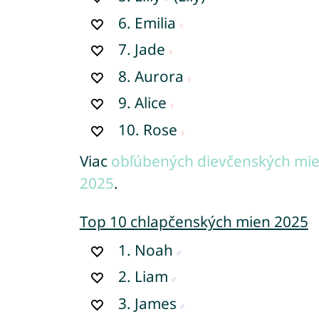
6.
Emilia
7.
Jade
8.
Aurora
9.
Alice
10.
Rose
Viac
obľúbených dievčenských mie
2025
.
Top 10 chlapčenských mien 2025
1.
Noah
2.
Liam
3.
James