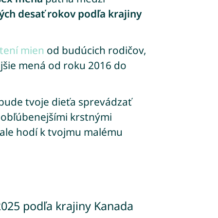
ch desať rokov podľa krajiny
tení mien
od budúcich rodičov,
ejšie mená od roku 2016 do
bude tvoje dieťa sprevádzať
obľúbenejšími krstnými
nale hodí k tvojmu malému
2025 podľa krajiny Kanada