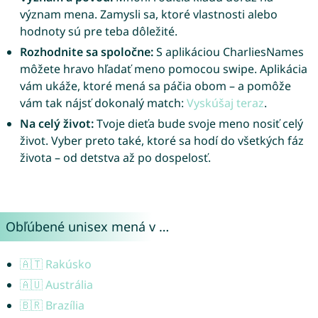
význam mena. Zamysli sa, ktoré vlastnosti alebo
hodnoty sú pre teba dôležité.
Rozhodnite sa spoločne:
S aplikáciou CharliesNames
môžete hravo hľadať meno pomocou swipe. Aplikácia
vám ukáže, ktoré mená sa páčia obom – a pomôže
vám tak nájsť dokonalý match:
Vyskúšaj teraz
.
Na celý život:
Tvoje dieťa bude svoje meno nosiť celý
život. Vyber preto také, ktoré sa hodí do všetkých fáz
života – od detstva až po dospelosť.
Obľúbené unisex mená v …
🇦🇹 Rakúsko
🇦🇺 Austrália
🇧🇷 Brazília