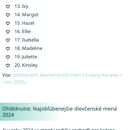
13.
Ivy
14.
Margot
15.
Hazel
16.
Ellie
17.
Isabella
18.
Madeline
19.
Juliette
20.
Kinsley
Viac
obľúbených dievčenských mien z krajiny Kanada v
roku 2025
.
Ohlédnutie: Najobľúbenejšie dievčenské mená
2024
Aj v roku 2024 sa mnohí rodičia rozhodli pre krásne,