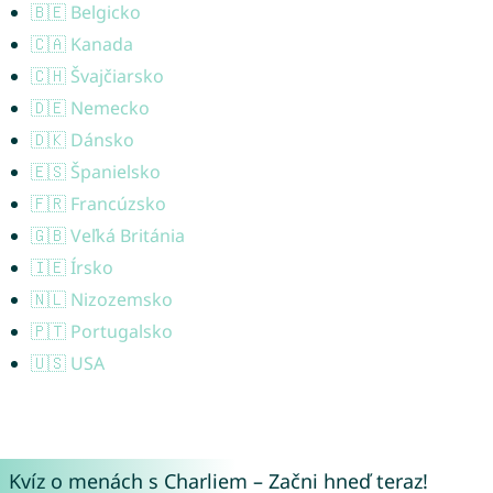
🇧🇪 Belgicko
🇨🇦 Kanada
🇨🇭 Švajčiarsko
🇩🇪 Nemecko
🇩🇰 Dánsko
🇪🇸 Španielsko
🇫🇷 Francúzsko
🇬🇧 Veľká Británia
🇮🇪 Írsko
🇳🇱 Nizozemsko
🇵🇹 Portugalsko
🇺🇸 USA
Kvíz o menách s Charliem – Začni hneď teraz!