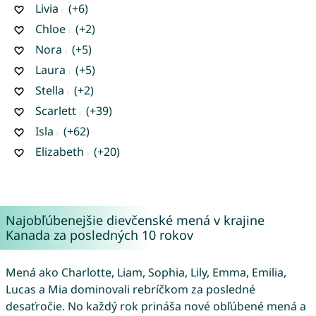
Livia
(+6)
Chloe
(+2)
Nora
(+5)
Laura
(+5)
Stella
(+2)
Scarlett
(+39)
Isla
(+62)
Elizabeth
(+20)
Najobľúbenejšie dievčenské mená v krajine
Kanada za posledných 10 rokov
Mená ako Charlotte, Liam, Sophia, Lily, Emma, Emilia,
Lucas a Mia dominovali rebríčkom za posledné
desaťročie. No každý rok prináša nové obľúbené mená a