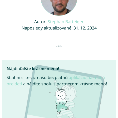
Autor:
Stephan Batteiger
Naposledy aktualizované: 31. 12. 2024
Nájdi ďalšie krásne mená!
Stiahni si teraz našu bezplatnú
aplikáciu na mená
pre deti
a nájdite spolu s partnerom krásne meno!