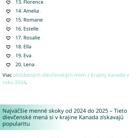
13.
Florence
14.
Amelia
15.
Romane
16.
Estelle
17.
Rosalie
18.
Ella
19.
Eva
20.
Lena
Viac
obľúbených dievčenských mien z krajiny Kanada v
roku 2024
.
Najväčšie menné skoky od 2024 do 2025 – Tieto
dievčenské mená si v krajine Kanada získavajú
popularitu