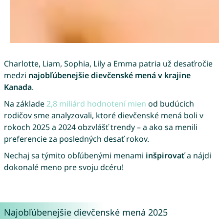
Charlotte, Liam, Sophia, Lily a Emma patria už desaťročie
medzi
najobľúbenejšie dievčenské mená v krajine
Kanada
.
Na základe
2,8 miliárd hodnotení mien
od budúcich
rodičov sme analyzovali, ktoré dievčenské mená boli v
rokoch 2025 a 2024 obzvlášť trendy – a ako sa menili
preferencie za posledných desať rokov.
Nechaj sa týmito obľúbenými menami
inšpirovať
a nájdi
dokonalé meno pre svoju dcéru!
Najobľúbenejšie dievčenské mená 2025