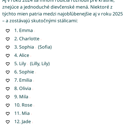
znejúce a jednoduché dievčenské mená. Niektoré z
týchto mien patria medzi najobľúbenejšie aj v roku 2025
– a zostávajú skutočnými stálicami:
1.
Emma
2.
Charlotte
3.
Sophia
(Sofia)
4.
Alice
5.
Lily
(Lilly, Lily)
6.
Sophie
7.
Emilia
8.
Olivia
9.
Mila
10.
Rose
11.
Mia
12.
Jade