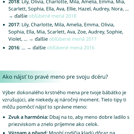
2018
: Lily, Olivia, Charlotte, Mila, Amelia, Emma, Mia,
Scarlett, Sophia, Ella, Ava, Ellie, Hazel, Audrey, Nora, …
→ ďalšie
obľúbené mená 2018
2017
: Lily, Charlotte, Mila, Amelia, Emma, Olivia,
Sophia, Ella, Mia, Scarlett, Ava, Zoe, Audrey, Sophie,
Violet, … → ďalšie
obľúbené mená 2017
2016
: … → ďalšie
obľúbené mená 2016
Ako nájsť to pravé meno pre svoju dcéru?
Výber dokonalého krstného mena pre tvoje bábätko je
vzrušujúci, ale niekedy aj náročný moment. Tieto tipy ti
môžu pomôcť nájsť to správne meno:
Zvuk a harmónia:
Dbaj na to, aby meno dobre ladilo s
priezviskom a znelo príjemne ako celok.
Význam a pôvod:
Mnohí rodičia kladú dôraz na