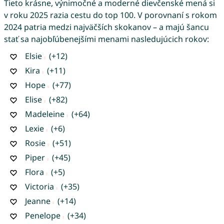
Tieto krásne, výnimočné a moderné dievčenské mená si
v roku 2025 razia cestu do top 100. V porovnaní s rokom
2024 patria medzi najväčších skokanov – a majú šancu
stať sa najobľúbenejšími menami nasledujúcich rokov:
Elsie
(+12)
Kira
(+11)
Hope
(+77)
Elise
(+82)
Madeleine
(+64)
Lexie
(+6)
Rosie
(+51)
Piper
(+45)
Flora
(+5)
Victoria
(+35)
Jeanne
(+14)
Penelope
(+34)