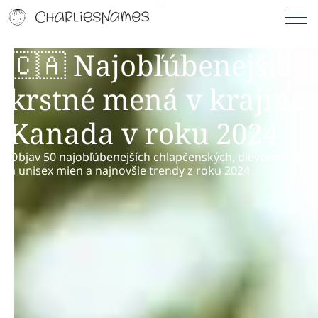
🇨🇦 Najobľúbenejšie
krstné mená v krajine
Kanada v roku 2024
Objav 50 najobľúbenejších chlapčenských, dievčenských
a unisex mien a najnovšie trendy z roku 2024