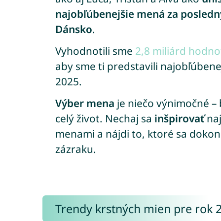
najobľúbenejšie mená za posledný
Dánsko
.
Vyhodnotili sme
2,8 miliárd hodno
aby sme ti predstavili najobľúben
2025.
Výber mena
je niečo výnimočné – 
celý život. Nechaj sa
inšpirovať
naj
menami a nájdi to, ktoré sa doko
zázraku.
Trendy krstných mien pre rok 