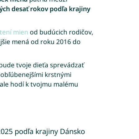
ch desať rokov podľa krajiny
tení mien
od budúcich rodičov,
ejšie mená od roku 2016 do
bude tvoje dieťa sprevádzať
obľúbenejšími krstnými
nale hodí k tvojmu malému
2025 podľa krajiny Dánsko