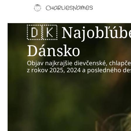
🇩🇰 Najobľúb
Dánsko
Objav najkrajšie dievčenské, chlapč
z rokov 2025, 2024 a posledného de