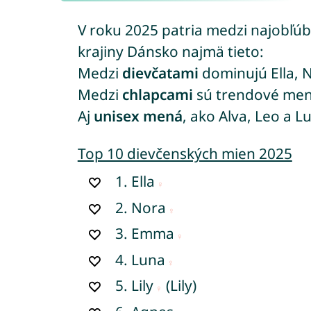
V roku 2025 patria medzi najobľú
krajiny Dánsko najmä tieto:
Medzi
dievčatami
dominujú Ella, 
Medzi
chlapcami
sú trendové mená
Aj
unisex mená
, ako Alva, Leo a L
Top 10 dievčenských mien 2025
1.
Ella
2.
Nora
3.
Emma
4.
Luna
5.
Lily
(Lily)