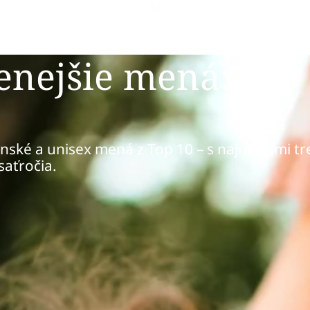
enejšie mená:
enské a unisex mená z Top 10 – s najnovšími t
saťročia.