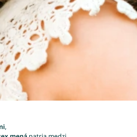
mi
,
sex mená
patria medzi