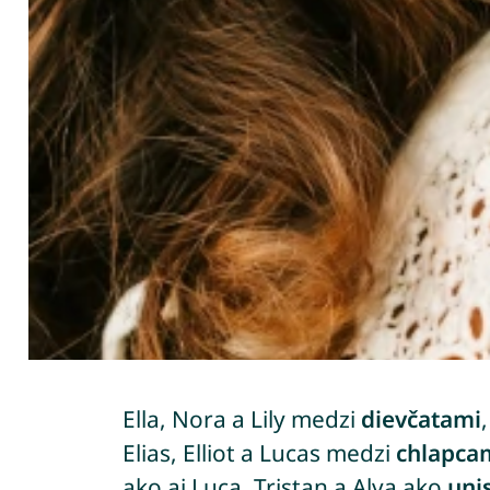
Ella, Nora a Lily medzi
dievčatami
,
Elias, Elliot a Lucas medzi
chlapca
ako aj Luca, Tristan a Alva ako
uni