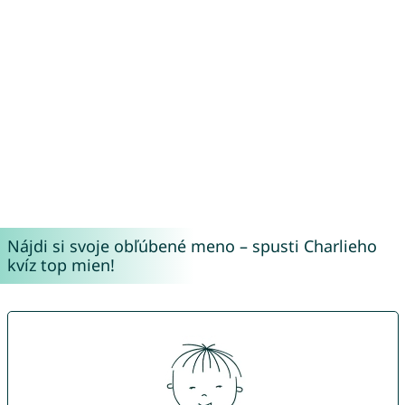
Nájdi si svoje obľúbené meno – spusti Charlieho
kvíz top mien!