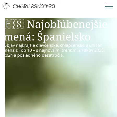
🇪🇸 Najobľúbenejšie
mená: Španielsko
Objav najkrajšie dievčenské, chlapčenské a unisex
mená z Top 10 – s najnovšími trendmi z rokov 2025,
2024 a posledného desaťročia.