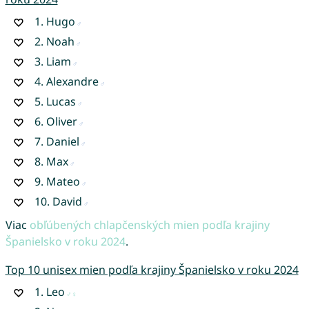
1.
Hugo
2.
Noah
3.
Liam
4.
Alexandre
5.
Lucas
6.
Oliver
7.
Daniel
8.
Max
9.
Mateo
10.
David
Viac
obľúbených chlapčenských mien podľa krajiny
Španielsko v roku 2024
.
Top 10 unisex mien podľa krajiny Španielsko v roku 2024
1.
Leo