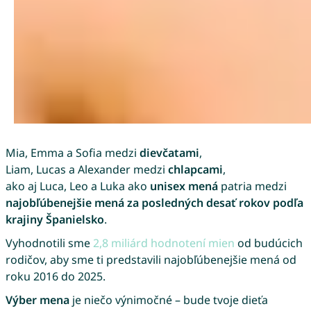
Mia, Emma a Sofia medzi
dievčatami
,
Liam, Lucas a Alexander medzi
chlapcami
,
ako aj Luca, Leo a Luka ako
unisex mená
patria medzi
najobľúbenejšie mená za posledných desať rokov podľa
krajiny Španielsko
.
Vyhodnotili sme
2,8 miliárd hodnotení mien
od budúcich
rodičov, aby sme ti predstavili najobľúbenejšie mená od
roku 2016 do 2025.
Výber mena
je niečo výnimočné – bude tvoje dieťa