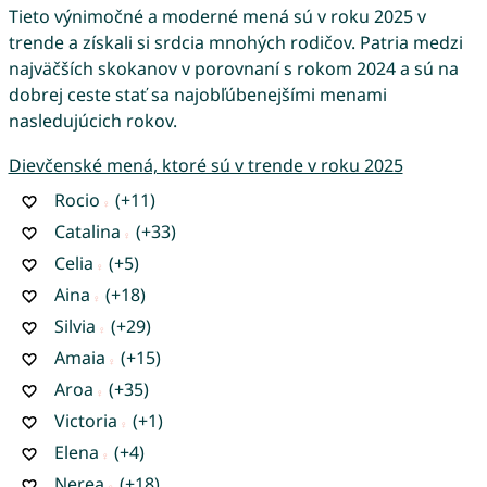
Tieto výnimočné a moderné mená sú v roku 2025 v
trende a získali si srdcia mnohých rodičov. Patria medzi
najväčších skokanov v porovnaní s rokom 2024 a sú na
dobrej ceste stať sa najobľúbenejšími menami
nasledujúcich rokov.
Dievčenské mená, ktoré sú v trende v roku 2025
Rocio
(+11)
Catalina
(+33)
Celia
(+5)
Aina
(+18)
Silvia
(+29)
Amaia
(+15)
Aroa
(+35)
Victoria
(+1)
Elena
(+4)
Nerea
(+18)