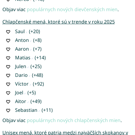
Objav viac
populárnych nových dievčenských mien
.
Chlapčenské mená, ktoré sú v trende v roku 2025
Saul
(+20)
Anton
(+8)
Aaron
(+7)
Matias
(+14)
Julen
(+25)
Dario
(+48)
Víctor
(+92)
Joel
(+5)
Aitor
(+49)
Sebastian
(+11)
Objav viac
populárnych nových chlapčenských mien
.
Unisex mená, ktoré patria medzi najväčších skokanov v