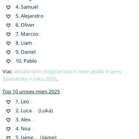
4.
Samuel
5.
Alejandro
6.
Oliver
7.
Marcos
8.
Liam
9.
Daniel
10.
Pablo
Viac
obľúbených chlapčenských mien podľa krajiny
Španielsko v roku 2025
.
Top 10 unisex mien 2025
1.
Leo
2.
Luca
(Luka)
3.
Alex
4.
Noa
5.
Jaime
(Jaime)