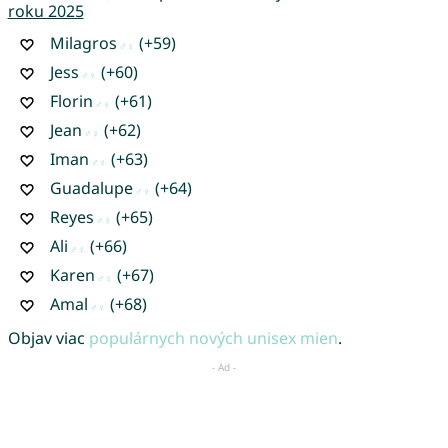
roku 2025
Milagros
(+59)
Jess
(+60)
Florin
(+61)
Jean
(+62)
Iman
(+63)
Guadalupe
(+64)
Reyes
(+65)
Ali
(+66)
Karen
(+67)
Amal
(+68)
Objav viac
populárnych nových unisex mien
.