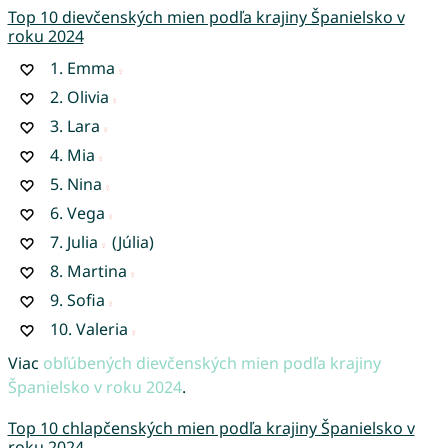
Top 10 dievčenských mien podľa krajiny Španielsko v
roku 2024
1.
Emma
2.
Olivia
3.
Lara
4.
Mia
5.
Nina
6.
Vega
7.
Julia
(Júlia)
8.
Martina
9.
Sofia
10.
Valeria
Viac
obľúbených dievčenských mien podľa krajiny
Španielsko v roku 2024
.
Top 10 chlapčenských mien podľa krajiny Španielsko v
roku 2024