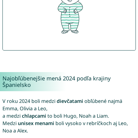
Najobľúbenejšie mená 2024 podľa krajiny
Španielsko
V roku 2024 boli medzi
dievčatami
obľúbené najmä
Emma, Olivia a Leo,
a medzi
chlapcami
to boli Hugo, Noah a Liam.
Medzi
unisex menami
boli vysoko v rebríčkoch aj Leo,
Noa a Alex.