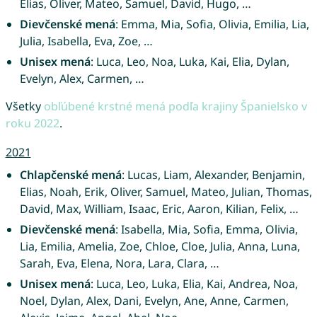
Elias, Oliver, Mateo, Samuel, David, Hugo, …
Dievčenské mená
: Emma, Mia, Sofia, Olivia, Emilia, Lia,
Julia, Isabella, Eva, Zoe, …
Unisex mená
: Luca, Leo, Noa, Luka, Kai, Elia, Dylan,
Evelyn, Alex, Carmen, …
Všetky
obľúbené krstné mená podľa krajiny Španielsko v
roku 2022
.
2021
Chlapčenské mená
: Lucas, Liam, Alexander, Benjamin,
Elias, Noah, Erik, Oliver, Samuel, Mateo, Julian, Thomas,
David, Max, William, Isaac, Eric, Aaron, Kilian, Felix, …
Dievčenské mená
: Isabella, Mia, Sofia, Emma, Olivia,
Lia, Emilia, Amelia, Zoe, Chloe, Cloe, Julia, Anna, Luna,
Sarah, Eva, Elena, Nora, Lara, Clara, …
Unisex mená
: Luca, Leo, Luka, Elia, Kai, Andrea, Noa,
Noel, Dylan, Alex, Dani, Evelyn, Ane, Anne, Carmen,