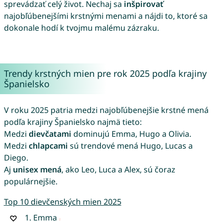
sprevádzať celý život. Nechaj sa
inšpirovať
najobľúbenejšími krstnými menami a nájdi to, ktoré sa
dokonale hodí k tvojmu malému zázraku.
Trendy krstných mien pre rok 2025 podľa krajiny
Španielsko
V roku 2025 patria medzi najobľúbenejšie krstné mená
podľa krajiny Španielsko najmä tieto:
Medzi
dievčatami
dominujú Emma, Hugo a Olivia.
Medzi
chlapcami
sú trendové mená Hugo, Lucas a
Diego.
Aj
unisex mená
, ako Leo, Luca a Alex, sú čoraz
populárnejšie.
Top 10 dievčenských mien 2025
1.
Emma