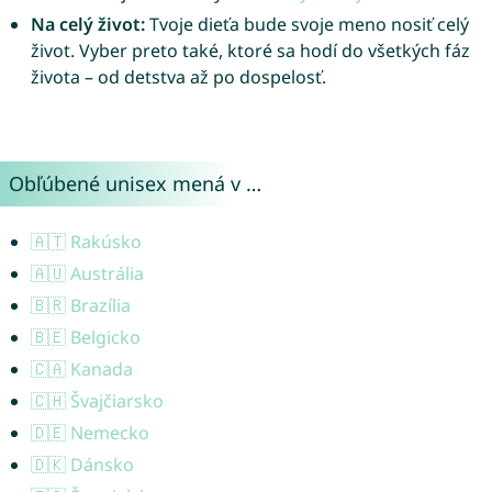
Na celý život:
Tvoje dieťa bude svoje meno nosiť celý
život. Vyber preto také, ktoré sa hodí do všetkých fáz
života – od detstva až po dospelosť.
Obľúbené unisex mená v …
🇦🇹 Rakúsko
🇦🇺 Austrália
🇧🇷 Brazília
🇧🇪 Belgicko
🇨🇦 Kanada
🇨🇭 Švajčiarsko
🇩🇪 Nemecko
🇩🇰 Dánsko