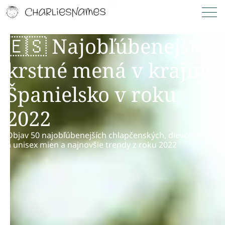
🇪🇸 Najobľúbenejšie
krstné mená v krajine
Španielsko v roku
2022
Objav 50 najobľúbenejších chlapčenských, dievčenských
a unisex mien a najnovšie trendy z roku 2022