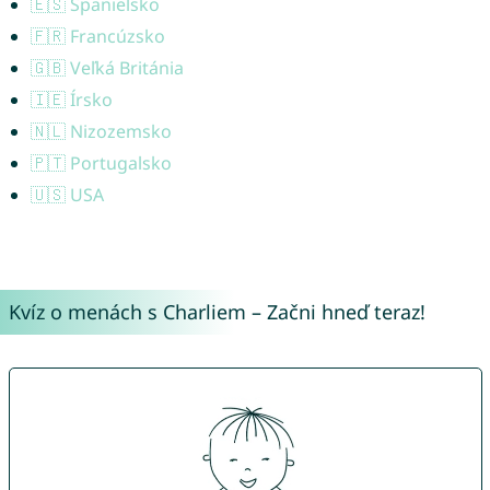
🇪🇸 Španielsko
🇫🇷 Francúzsko
🇬🇧 Veľká Británia
🇮🇪 Írsko
🇳🇱 Nizozemsko
🇵🇹 Portugalsko
🇺🇸 USA
Kvíz o menách s Charliem – Začni hneď teraz!