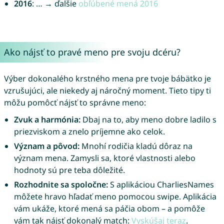
2016
: … → ďalšie
obľúbené mená 2016
Ako nájsť to pravé meno pre svoju dcéru?
Výber dokonalého krstného mena pre tvoje bábätko je
vzrušujúci, ale niekedy aj náročný moment. Tieto tipy ti
môžu pomôcť nájsť to správne meno:
Zvuk a harmónia:
Dbaj na to, aby meno dobre ladilo s
priezviskom a znelo príjemne ako celok.
Význam a pôvod:
Mnohí rodičia kladú dôraz na
význam mena. Zamysli sa, ktoré vlastnosti alebo
hodnoty sú pre teba dôležité.
Rozhodnite sa spoločne:
S aplikáciou CharliesNames
môžete hravo hľadať meno pomocou swipe. Aplikácia
vám ukáže, ktoré mená sa páčia obom – a pomôže
vám tak nájsť dokonalý match:
Vyskúšaj teraz
.