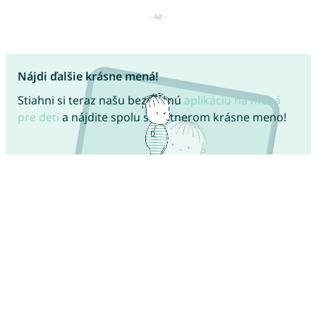
Nájdi ďalšie krásne mená!
Stiahni si teraz našu bezplatnú
aplikáciu na mená
pre deti
a nájdite spolu s partnerom krásne meno!