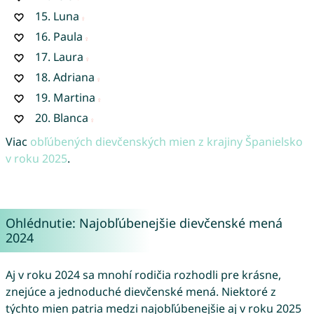
15.
Luna
16.
Paula
17.
Laura
18.
Adriana
19.
Martina
20.
Blanca
Viac
obľúbených dievčenských mien z krajiny Španielsko
v roku 2025
.
Ohlédnutie: Najobľúbenejšie dievčenské mená
2024
Aj v roku 2024 sa mnohí rodičia rozhodli pre krásne,
znejúce a jednoduché dievčenské mená. Niektoré z
týchto mien patria medzi najobľúbenejšie aj v roku 2025