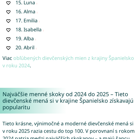
15.
Luna
16.
Alma
17.
Emilia
18.
Isabella
19.
Alba
20.
Abril
Viac
obľúbených dievčenských mien z krajiny Španielsko
v roku 2024
.
Najväčšie menné skoky od 2024 do 2025 – Tieto
dievčenské mená si v krajine Španielsko získavajú
popularitu
Tieto krásne, výnimočné a moderné dievčenské mená si
v roku 2025 razia cestu do top 100. V porovnaní s rokom
2024 patria medzi najväčších skokanov – a majú šancu