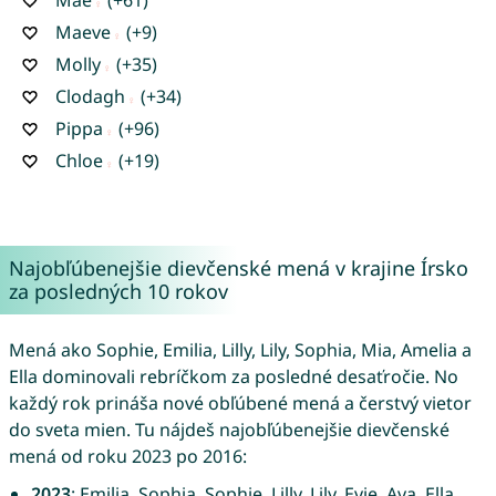
Maeve
(+9)
Molly
(+35)
Clodagh
(+34)
Pippa
(+96)
Chloe
(+19)
Najobľúbenejšie dievčenské mená v krajine Írsko
za posledných 10 rokov
Mená ako Sophie, Emilia, Lilly, Lily, Sophia, Mia, Amelia a
Ella dominovali rebríčkom za posledné desaťročie. No
každý rok prináša nové obľúbené mená a čerstvý vietor
do sveta mien. Tu nájdeš najobľúbenejšie dievčenské
mená od roku 2023 po 2016:
2023
: Emilia, Sophia, Sophie, Lilly, Lily, Evie, Ava, Ella,