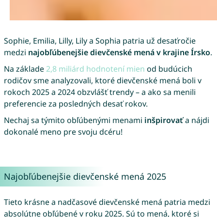
Sophie, Emilia, Lilly, Lily a Sophia patria už desaťročie
medzi
najobľúbenejšie dievčenské mená v krajine Írsko
.
Na základe
2,8 miliárd hodnotení mien
od budúcich
rodičov sme analyzovali, ktoré dievčenské mená boli v
rokoch 2025 a 2024 obzvlášť trendy – a ako sa menili
preferencie za posledných desať rokov.
Nechaj sa týmito obľúbenými menami
inšpirovať
a nájdi
dokonalé meno pre svoju dcéru!
Najobľúbenejšie dievčenské mená 2025
Tieto krásne a nadčasové dievčenské mená patria medzi
absolútne obľúbené v roku 2025. Sú to mená, ktoré si