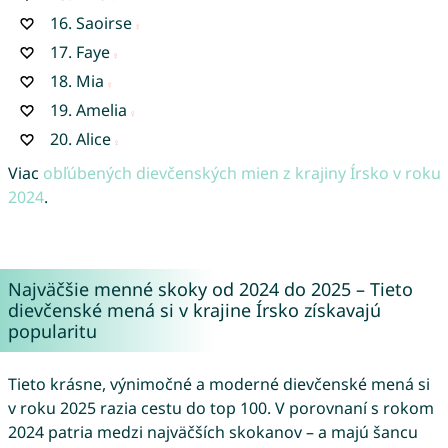
16.
Saoirse
17.
Faye
18.
Mia
19.
Amelia
20.
Alice
Viac
obľúbených dievčenských mien z krajiny Írsko v roku
2024
.
Najväčšie menné skoky od 2024 do 2025 – Tieto
dievčenské mená si v krajine Írsko získavajú
popularitu
Tieto krásne, výnimočné a moderné dievčenské mená si
v roku 2025 razia cestu do top 100. V porovnaní s rokom
2024 patria medzi najväčších skokanov – a majú šancu