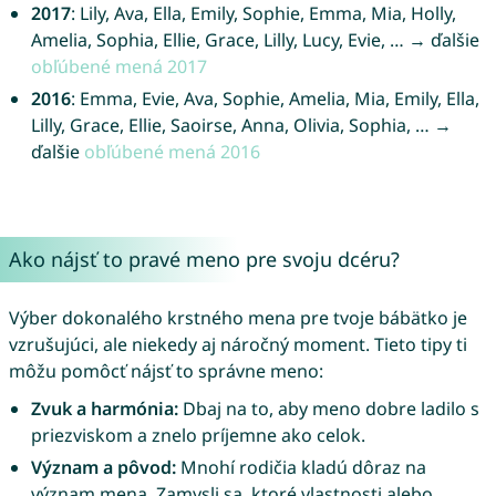
2017
: Lily, Ava, Ella, Emily, Sophie, Emma, Mia, Holly,
Amelia, Sophia, Ellie, Grace, Lilly, Lucy, Evie, … → ďalšie
obľúbené mená 2017
2016
: Emma, Evie, Ava, Sophie, Amelia, Mia, Emily, Ella,
Lilly, Grace, Ellie, Saoirse, Anna, Olivia, Sophia, … →
ďalšie
obľúbené mená 2016
Ako nájsť to pravé meno pre svoju dcéru?
Výber dokonalého krstného mena pre tvoje bábätko je
vzrušujúci, ale niekedy aj náročný moment. Tieto tipy ti
môžu pomôcť nájsť to správne meno:
Zvuk a harmónia:
Dbaj na to, aby meno dobre ladilo s
priezviskom a znelo príjemne ako celok.
Význam a pôvod:
Mnohí rodičia kladú dôraz na
význam mena. Zamysli sa, ktoré vlastnosti alebo