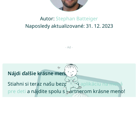
Autor:
Stephan Batteiger
Naposledy aktualizované: 31. 12. 2023
Nájdi ďalšie krásne mená!
Stiahni si teraz našu bezplatnú
aplikáciu na mená
pre deti
a nájdite spolu s partnerom krásne meno!