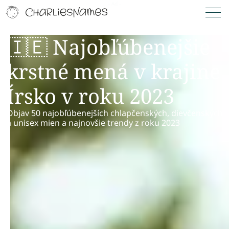
🇮🇪 Najobľúbenejšie
krstné mená v krajine
Írsko v roku 2023
Objav 50 najobľúbenejších chlapčenských, dievčenských
a unisex mien a najnovšie trendy z roku 2023