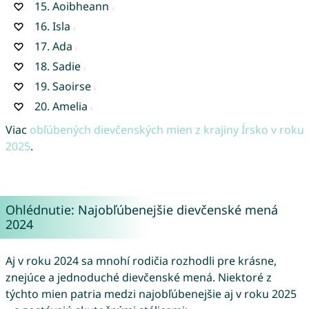
15.
Aoibheann
16.
Isla
17.
Ada
18.
Sadie
19.
Saoirse
20.
Amelia
Viac
obľúbených dievčenských mien z krajiny Írsko v roku
2025
.
Ohlédnutie: Najobľúbenejšie dievčenské mená
2024
Aj v roku 2024 sa mnohí rodičia rozhodli pre krásne,
znejúce a jednoduché dievčenské mená. Niektoré z
týchto mien patria medzi najobľúbenejšie aj v roku 2025