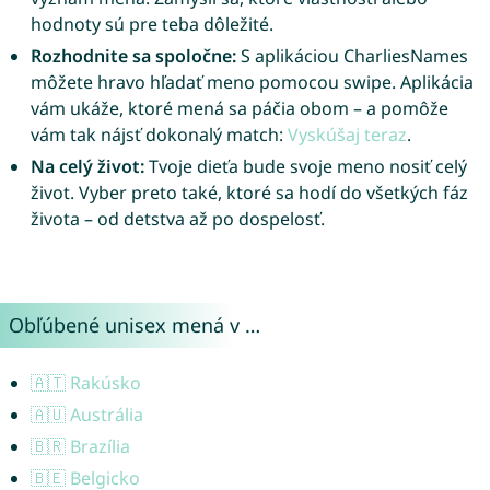
hodnoty sú pre teba dôležité.
Rozhodnite sa spoločne:
S aplikáciou CharliesNames
môžete hravo hľadať meno pomocou swipe. Aplikácia
vám ukáže, ktoré mená sa páčia obom – a pomôže
vám tak nájsť dokonalý match:
Vyskúšaj teraz
.
Na celý život:
Tvoje dieťa bude svoje meno nosiť celý
život. Vyber preto také, ktoré sa hodí do všetkých fáz
života – od detstva až po dospelosť.
Obľúbené unisex mená v …
🇦🇹 Rakúsko
🇦🇺 Austrália
🇧🇷 Brazília
🇧🇪 Belgicko