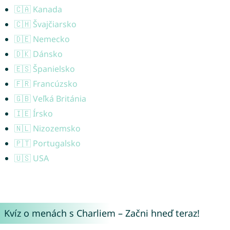
🇨🇦 Kanada
🇨🇭 Švajčiarsko
🇩🇪 Nemecko
🇩🇰 Dánsko
🇪🇸 Španielsko
🇫🇷 Francúzsko
🇬🇧 Veľká Británia
🇮🇪 Írsko
🇳🇱 Nizozemsko
🇵🇹 Portugalsko
🇺🇸 USA
Kvíz o menách s Charliem – Začni hneď teraz!