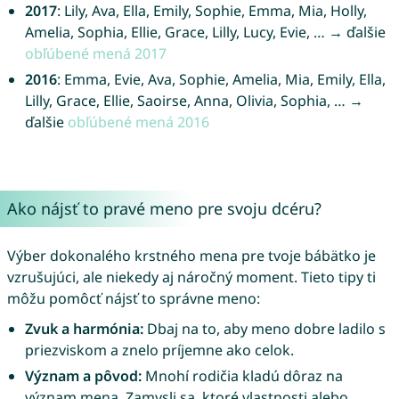
2017
: Lily, Ava, Ella, Emily, Sophie, Emma, Mia, Holly,
Amelia, Sophia, Ellie, Grace, Lilly, Lucy, Evie, … → ďalšie
obľúbené mená 2017
2016
: Emma, Evie, Ava, Sophie, Amelia, Mia, Emily, Ella,
Lilly, Grace, Ellie, Saoirse, Anna, Olivia, Sophia, … →
ďalšie
obľúbené mená 2016
Ako nájsť to pravé meno pre svoju dcéru?
Výber dokonalého krstného mena pre tvoje bábätko je
vzrušujúci, ale niekedy aj náročný moment. Tieto tipy ti
môžu pomôcť nájsť to správne meno:
Zvuk a harmónia:
Dbaj na to, aby meno dobre ladilo s
priezviskom a znelo príjemne ako celok.
Význam a pôvod:
Mnohí rodičia kladú dôraz na
význam mena. Zamysli sa, ktoré vlastnosti alebo