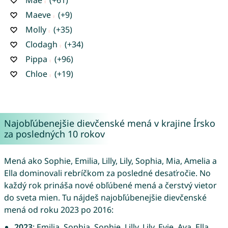
Maeve
(+9)
Molly
(+35)
Clodagh
(+34)
Pippa
(+96)
Chloe
(+19)
Najobľúbenejšie dievčenské mená v krajine Írsko
za posledných 10 rokov
Mená ako Sophie, Emilia, Lilly, Lily, Sophia, Mia, Amelia a
Ella dominovali rebríčkom za posledné desaťročie. No
každý rok prináša nové obľúbené mená a čerstvý vietor
do sveta mien. Tu nájdeš najobľúbenejšie dievčenské
mená od roku 2023 po 2016:
2023
: Emilia, Sophia, Sophie, Lilly, Lily, Evie, Ava, Ella,