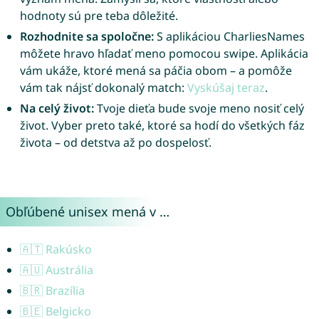
hodnoty sú pre teba dôležité.
Rozhodnite sa spoločne:
S aplikáciou CharliesNames
môžete hravo hľadať meno pomocou swipe. Aplikácia
vám ukáže, ktoré mená sa páčia obom – a pomôže
vám tak nájsť dokonalý match:
Vyskúšaj teraz
.
Na celý život:
Tvoje dieťa bude svoje meno nosiť celý
život. Vyber preto také, ktoré sa hodí do všetkých fáz
života – od detstva až po dospelosť.
Obľúbené unisex mená v …
🇦🇹 Rakúsko
🇦🇺 Austrália
🇧🇷 Brazília
🇧🇪 Belgicko