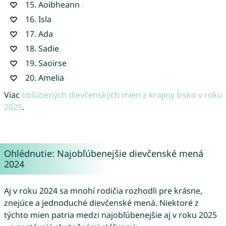
15.
Aoibheann
16.
Isla
17.
Ada
18.
Sadie
19.
Saoirse
20.
Amelia
Viac
obľúbených dievčenských mien z krajiny Írsko v roku
2025
.
Ohlédnutie: Najobľúbenejšie dievčenské mená
2024
Aj v roku 2024 sa mnohí rodičia rozhodli pre krásne,
znejúce a jednoduché dievčenské mená. Niektoré z
týchto mien patria medzi najobľúbenejšie aj v roku 2025