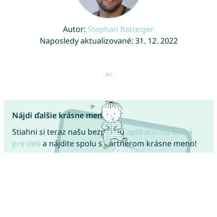
Autor:
Stephan Batteiger
Naposledy aktualizované: 31. 12. 2022
Nájdi ďalšie krásne mená!
Stiahni si teraz našu bezplatnú
aplikáciu na mená
pre deti
a nájdite spolu s partnerom krásne meno!