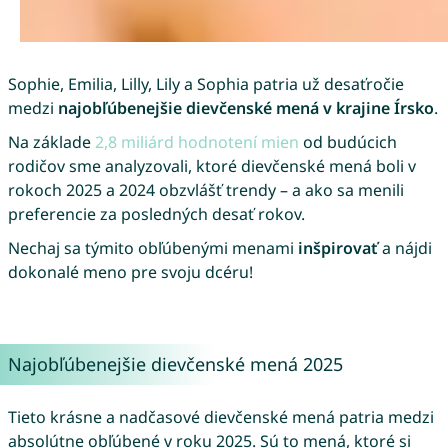
Sophie, Emilia, Lilly, Lily a Sophia patria už desaťročie
medzi
najobľúbenejšie dievčenské mená v krajine Írsko
.
Na základe
2,8 miliárd hodnotení mien
od budúcich
rodičov sme analyzovali, ktoré dievčenské mená boli v
rokoch 2025 a 2024 obzvlášť trendy – a ako sa menili
preferencie za posledných desať rokov.
Nechaj sa týmito obľúbenými menami
inšpirovať
a nájdi
dokonalé meno pre svoju dcéru!
Najobľúbenejšie dievčenské mená 2025
Tieto krásne a nadčasové dievčenské mená patria medzi
absolútne obľúbené v roku 2025. Sú to mená, ktoré si