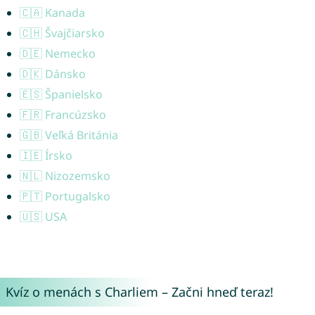
🇨🇦 Kanada
🇨🇭 Švajčiarsko
🇩🇪 Nemecko
🇩🇰 Dánsko
🇪🇸 Španielsko
🇫🇷 Francúzsko
🇬🇧 Veľká Británia
🇮🇪 Írsko
🇳🇱 Nizozemsko
🇵🇹 Portugalsko
🇺🇸 USA
Kvíz o menách s Charliem – Začni hneď teraz!