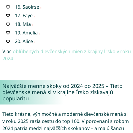
16.
Saoirse
17.
Faye
18.
Mia
19.
Amelia
20.
Alice
Viac
obľúbených dievčenských mien z krajiny Írsko v roku
2024
.
Najväčšie menné skoky od 2024 do 2025 – Tieto
dievčenské mená si v krajine Írsko získavajú
popularitu
Tieto krásne, výnimočné a moderné dievčenské mená si
v roku 2025 razia cestu do top 100. V porovnaní s rokom
2024 patria medzi najväčších skokanov – a majú šancu