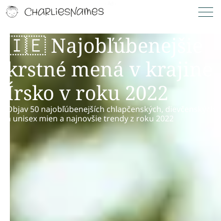
🇮🇪 Najobľúbenejšie
krstné mená v krajine
Írsko v roku 2022
Objav 50 najobľúbenejších chlapčenských, dievčenských
a unisex mien a najnovšie trendy z roku 2022