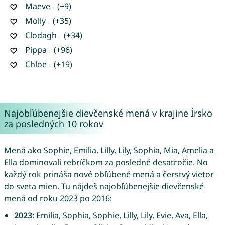
Maeve
(+9)
Molly
(+35)
Clodagh
(+34)
Pippa
(+96)
Chloe
(+19)
Najobľúbenejšie dievčenské mená v krajine Írsko
za posledných 10 rokov
Mená ako Sophie, Emilia, Lilly, Lily, Sophia, Mia, Amelia a
Ella dominovali rebríčkom za posledné desaťročie. No
každý rok prináša nové obľúbené mená a čerstvý vietor
do sveta mien. Tu nájdeš najobľúbenejšie dievčenské
mená od roku 2023 po 2016:
2023
: Emilia, Sophia, Sophie, Lilly, Lily, Evie, Ava, Ella,