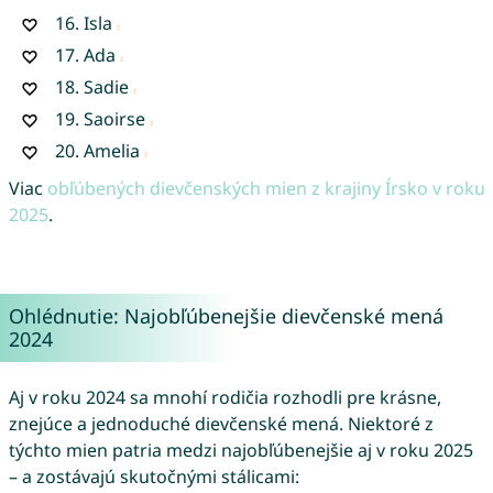
16.
Isla
17.
Ada
18.
Sadie
19.
Saoirse
20.
Amelia
Viac
obľúbených dievčenských mien z krajiny Írsko v roku
2025
.
Ohlédnutie: Najobľúbenejšie dievčenské mená
2024
Aj v roku 2024 sa mnohí rodičia rozhodli pre krásne,
znejúce a jednoduché dievčenské mená. Niektoré z
týchto mien patria medzi najobľúbenejšie aj v roku 2025
– a zostávajú skutočnými stálicami: