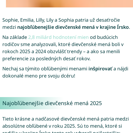
Sophie, Emilia, Lilly, Lily a Sophia patria už desaťročie
medzi
najobľúbenejšie dievčenské mená v krajine Írsko
.
Na základe
2,8 miliárd hodnotení mien
od budúcich
rodičov sme analyzovali, ktoré dievčenské mená boli v
rokoch 2025 a 2024 obzvlášť trendy – a ako sa menili
preferencie za posledných desať rokov.
Nechaj sa týmito obľúbenými menami
inšpirovať
a nájdi
dokonalé meno pre svoju dcéru!
Najobľúbenejšie dievčenské mená 2025
Tieto krásne a nadčasové dievčenské mená patria medzi
absolútne obľúbené v roku 2025. Sú to mená, ktoré si
rodičia v krajine Írsko tento rok vyberali najčastejšie: