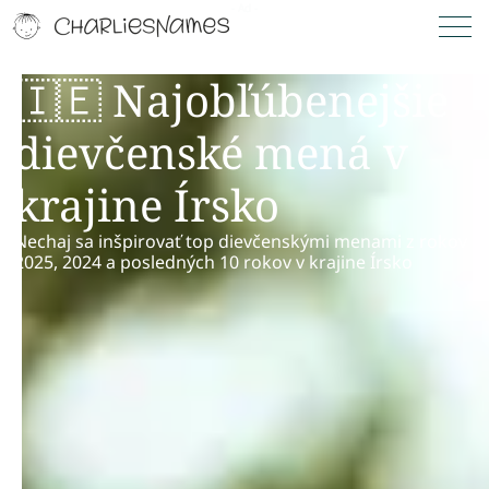
🇮🇪 Najobľúbenejšie
dievčenské mená v
krajine Írsko
Nechaj sa inšpirovať top dievčenskými menami z rokov
2025, 2024 a posledných 10 rokov v krajine Írsko