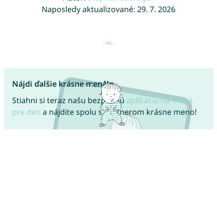
Naposledy aktualizované: 29. 7. 2026
Nájdi ďalšie krásne mená!
Stiahni si teraz našu bezplatnú
aplikáciu na mená
pre deti
a nájdite spolu s partnerom krásne meno!