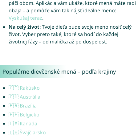
páči obom. Aplikácia vám ukáže, ktoré mená máte radi
obaja – a pomôže vám tak nájsť ideálne meno:
Vyskúšaj teraz
.
Na celý život:
Tvoje dieťa bude svoje meno nosiť celý
život. Vyber preto také, ktoré sa hodí do každej
životnej fázy – od malička až po dospelosť.
Populárne dievčenské mená – podľa krajiny
🇦🇹 Rakúsko
🇦🇺 Austrália
🇧🇷 Brazília
🇧🇪 Belgicko
🇨🇦 Kanada
🇨🇭 Švajčiarsko