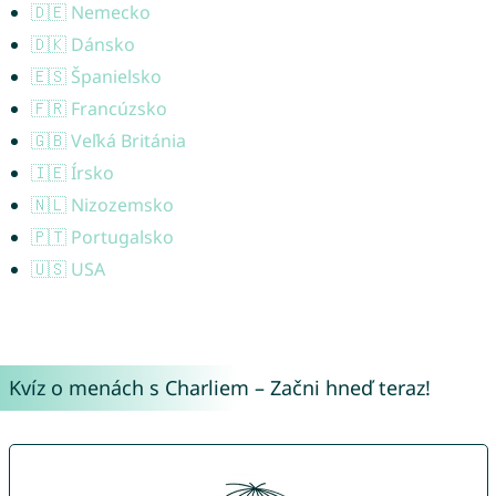
🇩🇪 Nemecko
🇩🇰 Dánsko
🇪🇸 Španielsko
🇫🇷 Francúzsko
🇬🇧 Veľká Británia
🇮🇪 Írsko
🇳🇱 Nizozemsko
🇵🇹 Portugalsko
🇺🇸 USA
Kvíz o menách s Charliem – Začni hneď teraz!