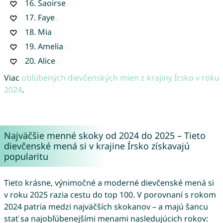
16.
Saoirse
17.
Faye
18.
Mia
19.
Amelia
20.
Alice
Viac
obľúbených dievčenských mien z krajiny Írsko v roku
2024
.
Najväčšie menné skoky od 2024 do 2025 – Tieto
dievčenské mená si v krajine Írsko získavajú
popularitu
Tieto krásne, výnimočné a moderné dievčenské mená si
v roku 2025 razia cestu do top 100. V porovnaní s rokom
2024 patria medzi najväčších skokanov – a majú šancu
stať sa najobľúbenejšími menami nasledujúcich rokov: