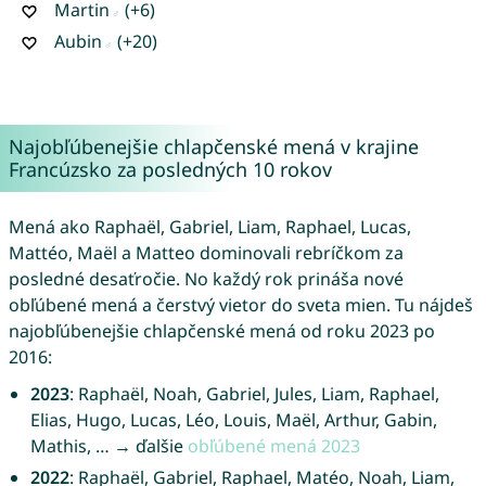
Martin
(+6)
Aubin
(+20)
Najobľúbenejšie chlapčenské mená v krajine
Francúzsko za posledných 10 rokov
Mená ako Raphaël, Gabriel, Liam, Raphael, Lucas,
Mattéo, Maël a Matteo dominovali rebríčkom za
posledné desaťročie. No každý rok prináša nové
obľúbené mená a čerstvý vietor do sveta mien. Tu nájdeš
najobľúbenejšie chlapčenské mená od roku 2023 po
2016:
2023
: Raphaël, Noah, Gabriel, Jules, Liam, Raphael,
Elias, Hugo, Lucas, Léo, Louis, Maël, Arthur, Gabin,
Mathis, … → ďalšie
obľúbené mená 2023
2022
: Raphaël, Gabriel, Raphael, Matéo, Noah, Liam,