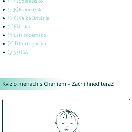
🇪🇸 Španielsko
🇫🇷 Francúzsko
🇬🇧 Veľká Británia
🇮🇪 Írsko
🇳🇱 Nizozemsko
🇵🇹 Portugalsko
🇺🇸 USA
Kvíz o menách s Charliem – Začni hneď teraz!