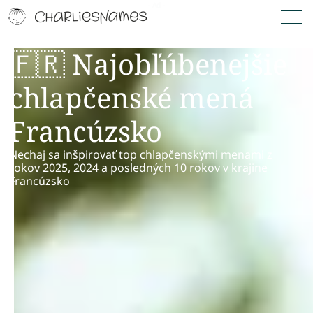
🇫🇷 Najobľúbenejšie
chlapčenské mená
Francúzsko
Nechaj sa inšpirovať top chlapčenskými menami z
rokov 2025, 2024 a posledných 10 rokov v krajine
Francúzsko