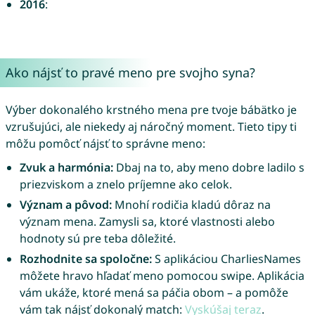
2016
:
Ako nájsť to pravé meno pre svojho syna?
Výber dokonalého krstného mena pre tvoje bábätko je
vzrušujúci, ale niekedy aj náročný moment. Tieto tipy ti
môžu pomôcť nájsť to správne meno:
Zvuk a harmónia:
Dbaj na to, aby meno dobre ladilo s
priezviskom a znelo príjemne ako celok.
Význam a pôvod:
Mnohí rodičia kladú dôraz na
význam mena. Zamysli sa, ktoré vlastnosti alebo
hodnoty sú pre teba dôležité.
Rozhodnite sa spoločne:
S aplikáciou CharliesNames
môžete hravo hľadať meno pomocou swipe. Aplikácia
vám ukáže, ktoré mená sa páčia obom – a pomôže
vám tak nájsť dokonalý match:
Vyskúšaj teraz
.