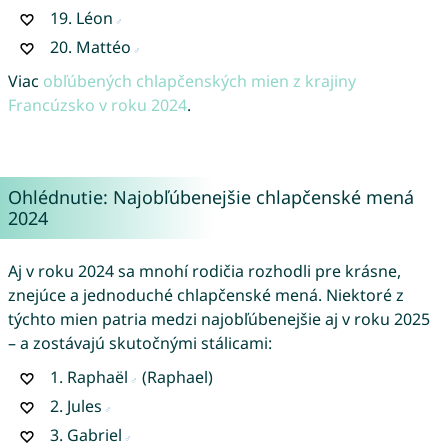
19.
Léon
20.
Mattéo
Viac
obľúbených chlapčenských mien z krajiny
Francúzsko v roku 2024
.
Ohlédnutie: Najobľúbenejšie chlapčenské mená
2024
Aj v roku 2024 sa mnohí rodičia rozhodli pre krásne,
znejúce a jednoduché chlapčenské mená. Niektoré z
týchto mien patria medzi najobľúbenejšie aj v roku 2025
– a zostávajú skutočnými stálicami:
1.
Raphaël
(Raphael)
2.
Jules
3.
Gabriel