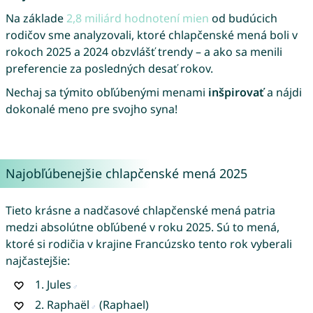
Na základe
2,8 miliárd hodnotení mien
od budúcich
rodičov sme analyzovali, ktoré chlapčenské mená boli v
rokoch 2025 a 2024 obzvlášť trendy – a ako sa menili
preferencie za posledných desať rokov.
Nechaj sa týmito obľúbenými menami
inšpirovať
a nájdi
dokonalé meno pre svojho syna!
Najobľúbenejšie chlapčenské mená 2025
Tieto krásne a nadčasové chlapčenské mená patria
medzi absolútne obľúbené v roku 2025. Sú to mená,
ktoré si rodičia v krajine Francúzsko tento rok vyberali
najčastejšie:
1.
Jules
2.
Raphaël
(Raphael)