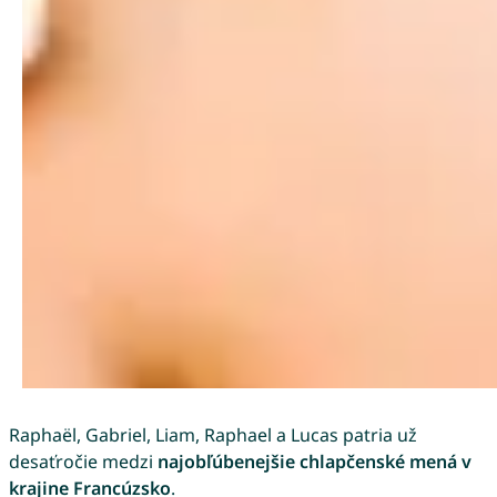
Raphaël, Gabriel, Liam, Raphael a Lucas patria už
desaťročie medzi
najobľúbenejšie chlapčenské mená v
krajine Francúzsko
.