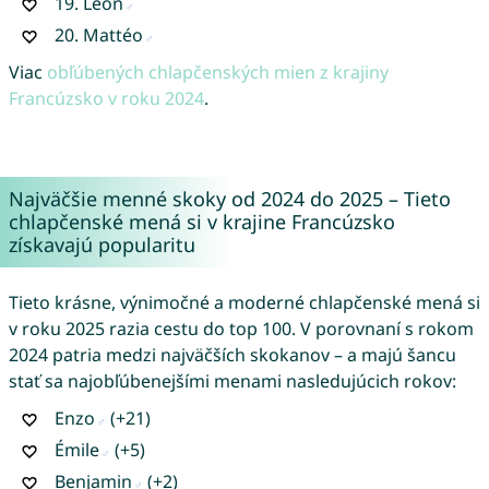
19.
Léon
20.
Mattéo
Viac
obľúbených chlapčenských mien z krajiny
Francúzsko v roku 2024
.
Najväčšie menné skoky od 2024 do 2025 – Tieto
chlapčenské mená si v krajine Francúzsko
získavajú popularitu
Tieto krásne, výnimočné a moderné chlapčenské mená si
v roku 2025 razia cestu do top 100. V porovnaní s rokom
2024 patria medzi najväčších skokanov – a majú šancu
stať sa najobľúbenejšími menami nasledujúcich rokov:
Enzo
(+21)
Émile
(+5)
Benjamin
(+2)