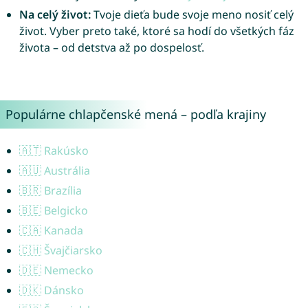
Na celý život:
Tvoje dieťa bude svoje meno nosiť celý
život. Vyber preto také, ktoré sa hodí do všetkých fáz
života – od detstva až po dospelosť.
Populárne chlapčenské mená – podľa krajiny
🇦🇹 Rakúsko
🇦🇺 Austrália
🇧🇷 Brazília
🇧🇪 Belgicko
🇨🇦 Kanada
🇨🇭 Švajčiarsko
🇩🇪 Nemecko
🇩🇰 Dánsko