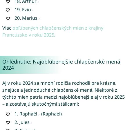
18.
Arthur
19.
Ezio
20.
Marius
Viac
obľúbených chlapčenských mien z krajiny
Francúzsko v roku 2025
.
Ohlédnutie: Najobľúbenejšie chlapčenské mená
2024
Aj v roku 2024 sa mnohí rodičia rozhodli pre krásne,
znejúce a jednoduché chlapčenské mená. Niektoré z
týchto mien patria medzi najobľúbenejšie aj v roku 2025
– a zostávajú skutočnými stálicami:
1.
Raphaël
(Raphael)
2.
Jules