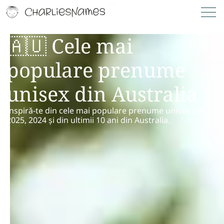
🇦🇺 Cele mai
populare prenume
unisex din Australia
Inspiră-te din cele mai populare prenume unisex din
2025, 2024 și din ultimii 10 ani din Australia.