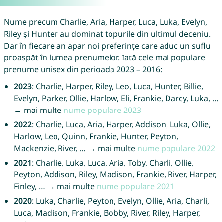
Nume precum Charlie, Aria, Harper, Luca, Luka, Evelyn,
Riley și Hunter au dominat topurile din ultimul deceniu.
Dar în fiecare an apar noi preferințe care aduc un suflu
proaspăt în lumea prenumelor. Iată cele mai populare
prenume unisex din perioada 2023 – 2016:
2023
: Charlie, Harper, Riley, Leo, Luca, Hunter, Billie,
Evelyn, Parker, Ollie, Harlow, Eli, Frankie, Darcy, Luka, …
→ mai multe
nume populare 2023
2022
: Charlie, Luca, Aria, Harper, Addison, Luka, Ollie,
Harlow, Leo, Quinn, Frankie, Hunter, Peyton,
Mackenzie, River, … → mai multe
nume populare 2022
2021
: Charlie, Luka, Luca, Aria, Toby, Charli, Ollie,
Peyton, Addison, Riley, Madison, Frankie, River, Harper,
Finley, … → mai multe
nume populare 2021
2020
: Luka, Charlie, Peyton, Evelyn, Ollie, Aria, Charli,
Luca, Madison, Frankie, Bobby, River, Riley, Harper,