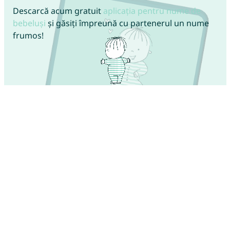
Descarcă acum gratuit
aplicația pentru nume de
bebeluși
și găsiți împreună cu partenerul un nume
frumos!