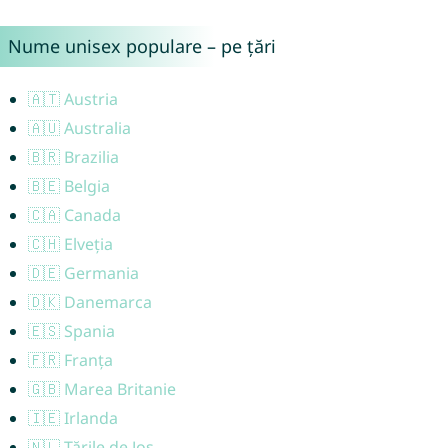
Nume unisex populare – pe țări
🇦🇹 Austria
🇦🇺 Australia
🇧🇷 Brazilia
🇧🇪 Belgia
🇨🇦 Canada
🇨🇭 Elveția
🇩🇪 Germania
🇩🇰 Danemarca
🇪🇸 Spania
🇫🇷 Franța
🇬🇧 Marea Britanie
🇮🇪 Irlanda
🇳🇱 Țările de Jos