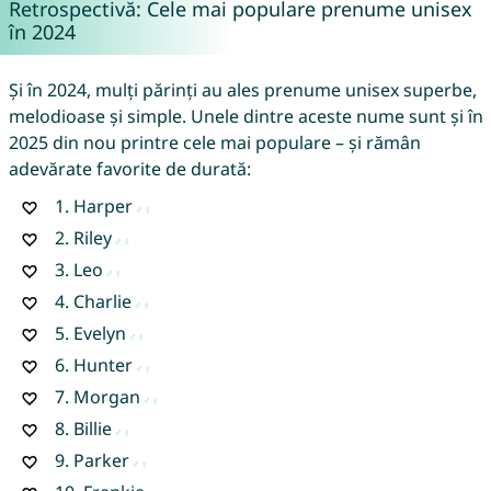
Retrospectivă: Cele mai populare prenume unisex
în 2024
Și în 2024, mulți părinți au ales prenume unisex superbe,
melodioase și simple. Unele dintre aceste nume sunt și în
2025 din nou printre cele mai populare – și rămân
adevărate favorite de durată:
1.
Harper
2.
Riley
3.
Leo
4.
Charlie
5.
Evelyn
6.
Hunter
7.
Morgan
8.
Billie
9.
Parker