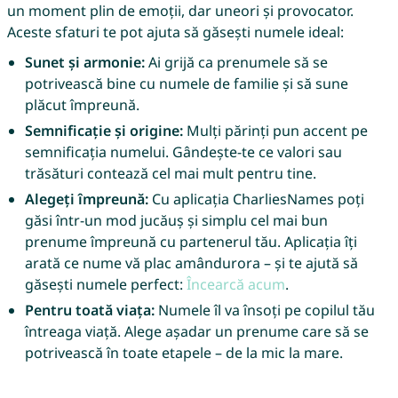
un moment plin de emoții, dar uneori și provocator.
Aceste sfaturi te pot ajuta să găsești numele ideal:
Sunet și armonie:
Ai grijă ca prenumele să se
potrivească bine cu numele de familie și să sune
plăcut împreună.
Semnificație și origine:
Mulți părinți pun accent pe
semnificația numelui. Gândește-te ce valori sau
trăsături contează cel mai mult pentru tine.
Alegeți împreună:
Cu aplicația CharliesNames poți
găsi într-un mod jucăuș și simplu cel mai bun
prenume împreună cu partenerul tău. Aplicația îți
arată ce nume vă plac amândurora – și te ajută să
găsești numele perfect:
Încearcă acum
.
Pentru toată viața:
Numele îl va însoți pe copilul tău
întreaga viață. Alege așadar un prenume care să se
potrivească în toate etapele – de la mic la mare.