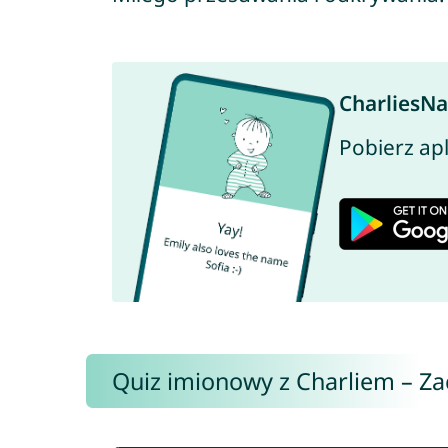
CharliesNa
Pobierz ap
Quiz imionowy z Charliem – Zac