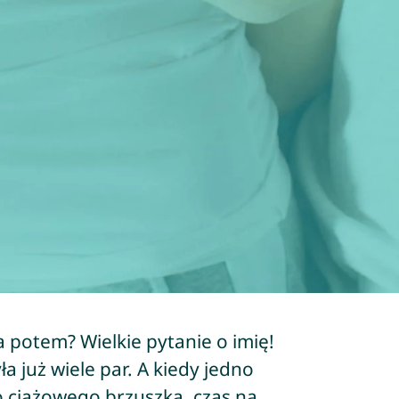
a potem? Wielkie pytanie o imię!
a już wiele par. A kiedy jedno
 ciążowego brzuszka, czas na