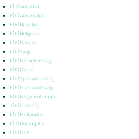
🇦🇹 Ausztria
🇦🇺 Ausztrália
🇧🇷 Brazília
🇧🇪 Belgium
🇨🇦 Kanada
🇨🇭 Svájc
🇩🇪 Németország
🇩🇰 Dánia
🇪🇸 Spanyolország
🇫🇷 Franciaország
🇬🇧 Nagy-Britannia
🇮🇪 Írország
🇳🇱 Hollandia
🇵🇹 Portugália
🇺🇸 USA