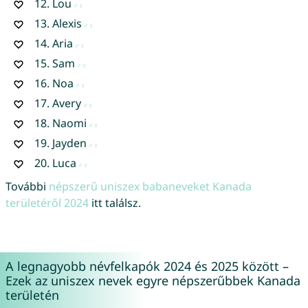
12.
Lou
13.
Alexis
14.
Aria
15.
Sam
16.
Noa
17.
Avery
18.
Naomi
19.
Jayden
20.
Luca
További
népszerű uniszex babaneveket Kanada
területéről 2024
itt találsz.
A legnagyobb névfelkapók 2024 és 2025 között –
Ezek az uniszex nevek egyre népszerűbbek Kanada
területén