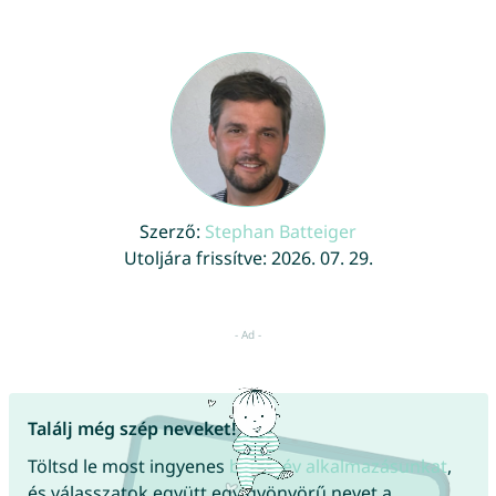
Szerző:
Stephan Batteiger
Utoljára frissítve: 2026. 07. 29.
Találj még szép neveket!
Töltsd le most ingyenes
babanév alkalmazásunkat
,
és válasszatok együtt egy gyönyörű nevet a