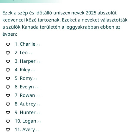
Ezek a szép és időtálló uniszex nevek 2025 abszolút
kedvencei közé tartoznak. Ezeket a neveket választották
a szülők Kanada területén a leggyakrabban ebben az
évben:
1.
Charlie
2.
Leo
3.
Harper
4.
Riley
5.
Romy
6.
Evelyn
7.
Rowan
8.
Aubrey
9.
Hunter
10.
Logan
11.
Avery