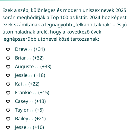
Ezek a szép, különleges és modern uniszex nevek 2025
során meghódítják a Top 100-as listát. 2024-hoz képest
ezek számítanak a legnagyobb „felkapottaknak” – és jó
úton haladnak afelé, hogy a következő évek
legnépszerűbb utónevei közé tartozzanak:
Drew
(+31)
Briar
(+32)
Auguste
(+33)
Jessie
(+18)
Kai
(+22)
Frankie
(+15)
Casey
(+13)
Taylor
(+5)
Bailey
(+21)
Jesse
(+10)