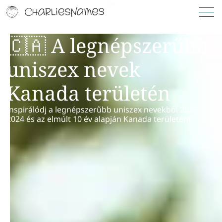
🇨🇦 A legnépszerűbb
uniszex nevek
Kanada területén
Inspirálódj a legnépszerűbb uniszex nevekből 2025,
2024 és az elmúlt 10 év alapján Kanada területén!