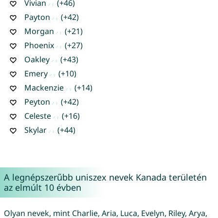
Vivian
(+46)
Payton
(+42)
Morgan
(+21)
Phoenix
(+27)
Oakley
(+43)
Emery
(+10)
Mackenzie
(+14)
Peyton
(+42)
Celeste
(+16)
Skylar
(+44)
A legnépszerűbb uniszex nevek Kanada területén
az elmúlt 10 évben
Olyan nevek, mint Charlie, Aria, Luca, Evelyn, Riley, Arya,