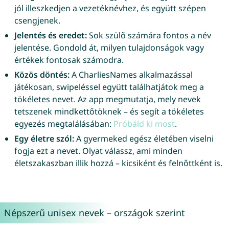
jól illeszkedjen a vezetéknévhez, és együtt szépen
csengjenek.
Jelentés és eredet:
Sok szülő számára fontos a név
jelentése. Gondold át, milyen tulajdonságok vagy
értékek fontosak számodra.
Közös döntés:
A CharliesNames alkalmazással
játékosan, swipeléssel együtt találhatjátok meg a
tökéletes nevet. Az app megmutatja, mely nevek
tetszenek mindkettőtöknek – és segít a tökéletes
egyezés megtalálásában:
Próbáld ki most
.
Egy életre szól:
A gyermeked egész életében viselni
fogja ezt a nevet. Olyat válassz, ami minden
életszakaszban illik hozzá – kicsiként és felnőttként is.
Népszerű unisex nevek – országok szerint