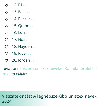
12.
Eli
13.
Billie
14.
Parker
15.
Quinn
16.
Lou
17.
Noa
18.
Hayden
19.
River
20.
Jordan
További
népszerű uniszex neveket Kanada területéről
2025
itt találsz.
Visszatekintés: A legnépszerűbb uniszex nevek
2024