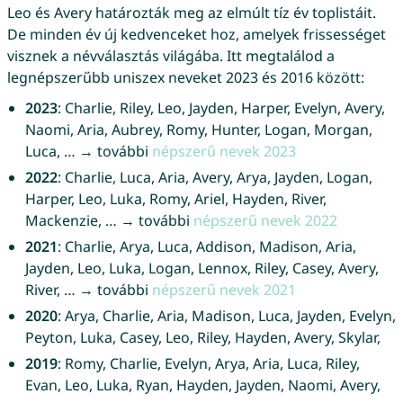
Leo és Avery határozták meg az elmúlt tíz év toplistáit.
De minden év új kedvenceket hoz, amelyek frissességet
visznek a névválasztás világába. Itt megtalálod a
legnépszerűbb uniszex neveket 2023 és 2016 között:
2023
: Charlie, Riley, Leo, Jayden, Harper, Evelyn, Avery,
Naomi, Aria, Aubrey, Romy, Hunter, Logan, Morgan,
Luca, … → további
népszerű nevek 2023
2022
: Charlie, Luca, Aria, Avery, Arya, Jayden, Logan,
Harper, Leo, Luka, Romy, Ariel, Hayden, River,
Mackenzie, … → további
népszerű nevek 2022
2021
: Charlie, Arya, Luca, Addison, Madison, Aria,
Jayden, Leo, Luka, Logan, Lennox, Riley, Casey, Avery,
River, … → további
népszerű nevek 2021
2020
: Arya, Charlie, Aria, Madison, Luca, Jayden, Evelyn,
Peyton, Luka, Casey, Leo, Riley, Hayden, Avery, Skylar,
2019
: Romy, Charlie, Evelyn, Arya, Aria, Luca, Riley,
Evan, Leo, Luka, Ryan, Hayden, Jayden, Naomi, Avery,