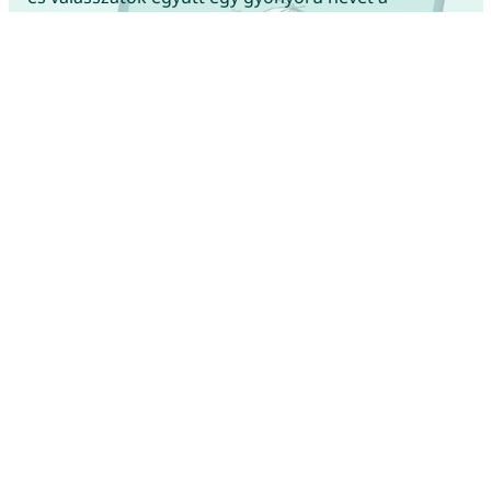
pároddal!