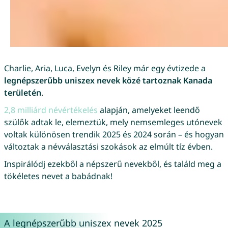
Charlie, Aria, Luca, Evelyn és Riley már egy évtizede a
legnépszerűbb uniszex nevek közé tartoznak Kanada
területén
.
2,8 milliárd névértékelés
alapján, amelyeket leendő
szülők adtak le, elemeztük, mely nemsemleges utónevek
voltak különösen trendik 2025 és 2024 során – és hogyan
változtak a névválasztási szokások az elmúlt tíz évben.
Inspirálódj ezekből a népszerű nevekből, és találd meg a
tökéletes nevet a babádnak!
A legnépszerűbb uniszex nevek 2025