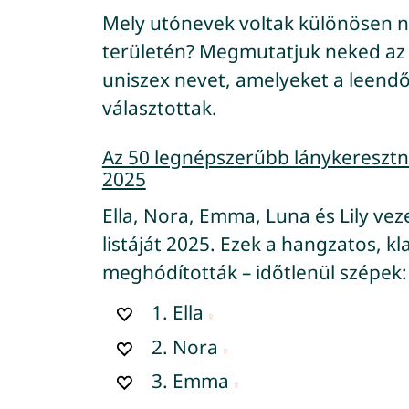
Mely utónevek voltak különösen 
területén? Megmutatjuk neked az 5
uniszex nevet, amelyeket a leend
választottak.
Az 50 legnépszerűbb lánykeresztné
2025
Ella, Nora, Emma, Luna és Lily ve
listáját 2025. Ezek a hangzatos, kl
meghódították – időtlenül szépek:
1.
Ella
2.
Nora
3.
Emma