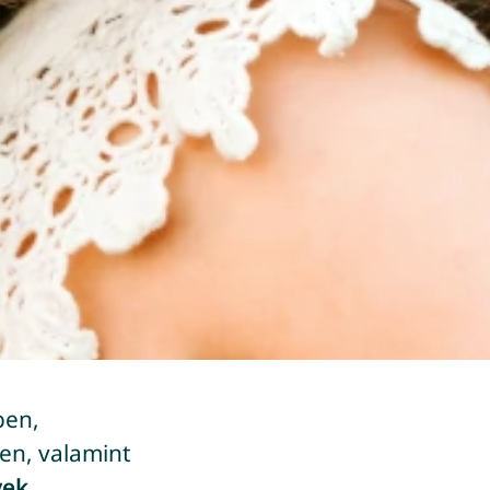
ben,
en, valamint
vek