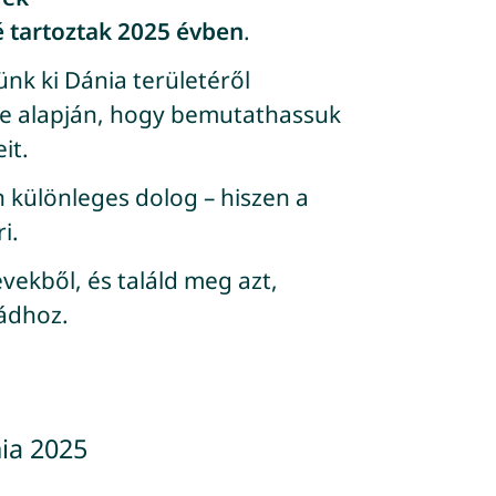
 tartoztak 2025 évben
.
nk ki Dánia területéről
e alapján, hogy bemutathassuk
it.
 különleges dolog – hiszen a
i.
vekből, és találd meg azt,
dádhoz.
ia 2025