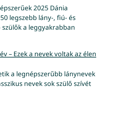
népszerűek 2025 Dánia
0 legszebb lány-, fiú- és
ő szülők a leggyakrabban
v – Ezek a nevek voltak az élen
zetik a legnépszerűbb lánynevek
asszikus nevek sok szülő szívét