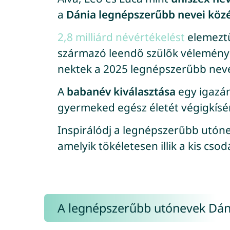
a
Dánia legnépszerűbb nevei közé
2,8 milliárd névértékelést
elemeztü
származó leendő szülők vélemény
nektek a 2025 legnépszerűbb neve
A
babanév kiválasztása
egy igazán
gyermeked egész életét végigkísér
Inspirálódj a legnépszerűbb utóne
amelyik tökéletesen illik a kis cso
A legnépszerűbb utónevek Dán