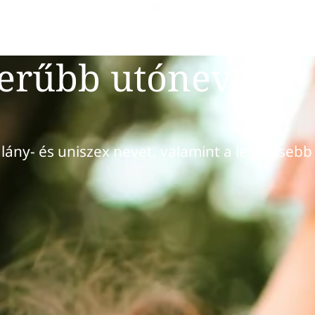
zerűbb utónevek
 lány- és uniszex nevet, valamint a legfrissebb